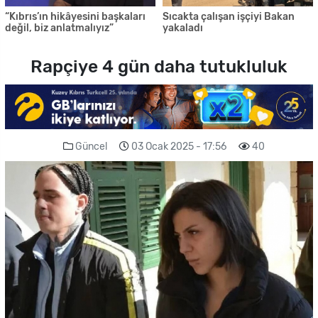
“Kıbrıs’ın hikâyesini başkaları
Sıcakta çalışan işçiyi Bakan
değil, biz anlatmalıyız”
yakaladı
Rapçiye 4 gün daha tutukluluk
Güncel
03 Ocak 2025 - 17:56
40