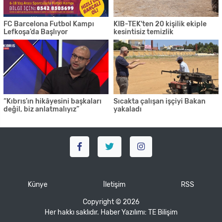
FC Barcelona Futbol Kampı
KIB-TEK'ten 20 kişilik ekiple
Lefkoşa’da Başlıyor
kesintisiz temizlik
“Kıbrıs’ın hikâyesini başkaları
Sıcakta çalışan işçiyi Bakan
değil, biz anlatmalıyız”
yakaladı
Künye
İletişim
RSS
Copyright © 2026
Her hakkı saklıdır. Haber Yazılımı:
TE Bilişim