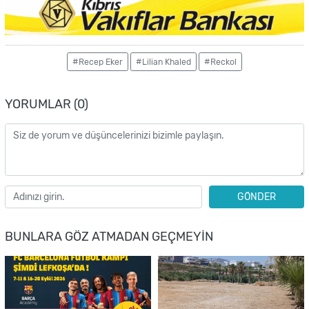
#Recep Eker
#Lilian Khaled
#Reckol
YORUMLAR (0)
GÖNDER
BUNLARA GÖZ ATMADAN GEÇMEYIN