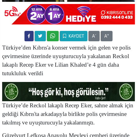
-
+
KAYDET
A
A
Türkiye’den Kıbrıs'a konser vermek için gelen ve polis
çevirmesine üzerinde uyuşturucuyla yakalanan Reckol
lakaplı Recep Eker ve
Lilian Khaled’e
4 gün daha
tutukluluk verildi
Türkiye’de Reckol lakaplı Recep Eker, sahne almak için
geldiği Kıbrıs'ta arkadaşıyla birlikte polis çevirmesine
takılmış ve uyuşturucuyla yakalanmıştı.
Güzelyurt Lefkoşa Anayolu Mevlevi çemberi üzerinde