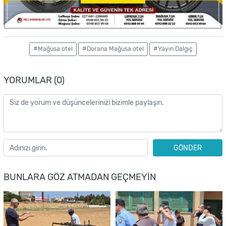
#Mağusa otel
#Dorana Mağusa otel
#Yayın Dalgıç
YORUMLAR (0)
GÖNDER
BUNLARA GÖZ ATMADAN GEÇMEYIN