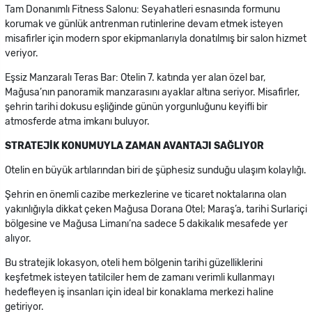
Tam Donanımlı Fitness Salonu: Seyahatleri esnasında formunu
korumak ve günlük antrenman rutinlerine devam etmek isteyen
misafirler için modern spor ekipmanlarıyla donatılmış bir salon hizmet
veriyor.
Eşsiz Manzaralı Teras Bar: Otelin 7. katında yer alan özel bar,
Mağusa’nın panoramik manzarasını ayaklar altına seriyor. Misafirler,
şehrin tarihi dokusu eşliğinde günün yorgunluğunu keyifli bir
atmosferde atma imkanı buluyor.
STRATEJİK KONUMUYLA ZAMAN AVANTAJI SAĞLIYOR
Otelin en büyük artılarından biri de şüphesiz sunduğu ulaşım kolaylığı.
Şehrin en önemli cazibe merkezlerine ve ticaret noktalarına olan
yakınlığıyla dikkat çeken Mağusa Dorana Otel; Maraş’a, tarihi Surlariçi
bölgesine ve Mağusa Limanı’na sadece 5 dakikalık mesafede yer
alıyor.
Bu stratejik lokasyon, oteli hem bölgenin tarihi güzelliklerini
keşfetmek isteyen tatilciler hem de zamanı verimli kullanmayı
hedefleyen iş insanları için ideal bir konaklama merkezi haline
getiriyor.