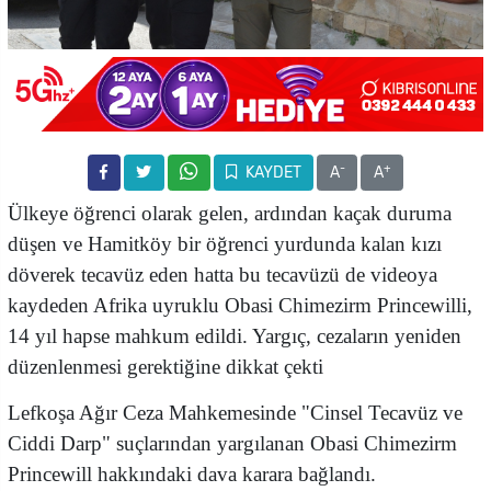
-
+
KAYDET
A
A
Ülkeye öğrenci olarak gelen, ardından kaçak duruma
düşen ve Hamitköy bir öğrenci yurdunda kalan kızı
döverek tecavüz eden hatta bu tecavüzü de videoya
kaydeden Afrika uyruklu Obasi Chimezirm Princewilli,
14 yıl hapse mahkum edildi. Yargıç, cezaların yeniden
düzenlenmesi gerektiğine dikkat çekti
Lefkoşa Ağır Ceza Mahkemesinde "Cinsel Tecavüz ve
Ciddi Darp" suçlarından yargılanan Obasi Chimezirm
Princewill hakkındaki dava karara bağlandı.