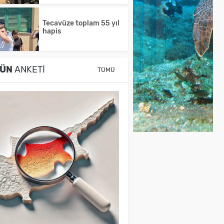
Tecavüze toplam 55 yıl
hapis
ÜN
ANKETI
TÜMÜ