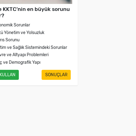
e KKTC’nin en büyük sorunu
r?
onomik Sorunlar
tü Yönetim ve Yolsuzluk
brıs Sorunu
itim ve Sağlık Sistemindeki Sorunlar
vre ve Altyapı Problemleri
ç ve Demografik Yapı
 KULLAN
SONUÇLAR