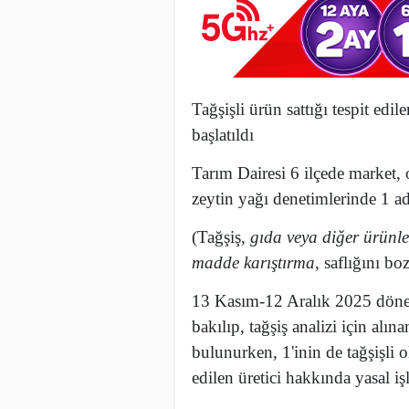
Tağşişli ürün sattığı tespit edil
başlatıldı
Tarım Dairesi 6 ilçede market, 
zeytin yağı denetimlerinde 1 ad
(Tağşiş,
gıda veya diğer ürünle
madde karıştırma
, saflığını b
13 Kasım-12 Aralık 2025 dönemi
bakılıp, tağşiş analizi için al
bulunurken, 1'inin de tağşişli o
edilen üretici hakkında yasal iş