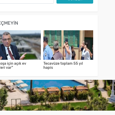
EÇMEYIN
oşa için açık ev
Tecavüze toplam 55 yıl
eri var"
hapis