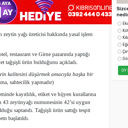
Sizc
nedi
Ek
Kö
en zeytin yağı üreticisi hakkında yasal işlem
Kı
Eğ
Çe
otel, restaurant ve Girne pazarında yaptığı
Gö
et tağşişli ürün bulduğunu açıkladı.
OY
rin kalitesini düşürmek amacıyla başka bir
ozma, sahtecilik yapmadır)
nde kayıtlılık, etiket ve hijyen kurallarına
ınan 43 zeytinyağı numunesinin 42’si uygun
lduğu saptandı. Tağşişli ürün sattığı tespit
lem başlatıldı.