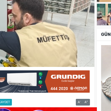
GÜN
-
+
KAYDET
A
A