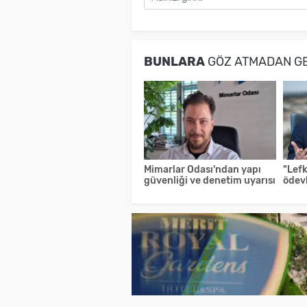
BUNLARA
GÖZ ATMADAN G
Mimarlar Odası'ndan yapı
"Lefk
güvenliği ve denetim uyarısı
ödevl