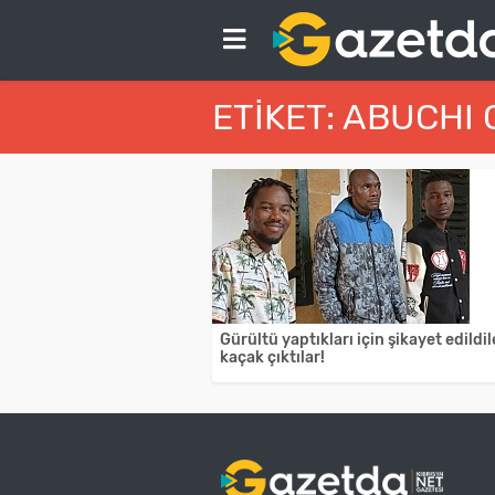
ETIKET: ABUCHI
Gürültü yaptıkları için şikayet edildil
kaçak çıktılar!