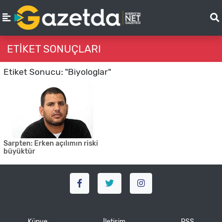
ETIKET SONUÇLARI
Etiket Sonucu: "Biyologlar"
Sarpten: Erken açılımın riski
büyüktür
Künye
İletişim
RSS