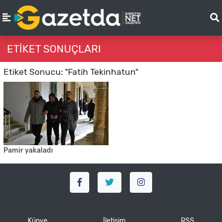
ETIKET SONUÇLARI
Etiket Sonucu: "Fatih Tekinhatun"
Pamir yakaladı
Künye
İletişim
RSS