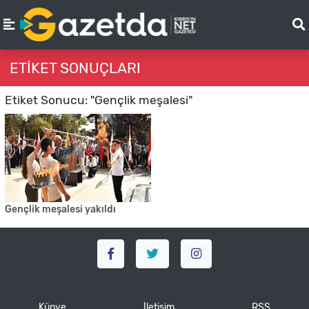
ETIKET SONUÇLARI
Etiket Sonucu: "Gençlik meşalesi"
Gençlik meşalesi yakıldı
Künye
İletişim
RSS