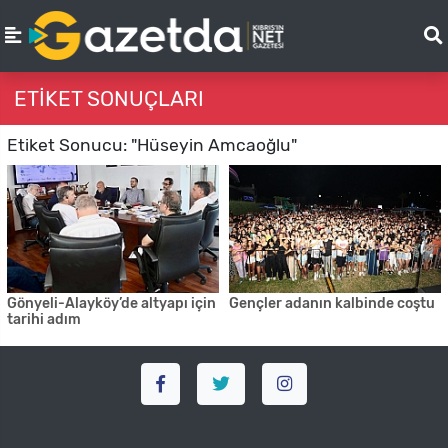
ETIKET SONUÇLARI
Etiket Sonucu: "Hüseyin Amcaoğlu"
Gönyeli-Alayköy’de altyapı için
Gençler adanın kalbinde coştu
tarihi adım