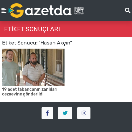
ETIKET SONUÇLARI
Etiket Sonucu: "Hasan Akçın"
19 adet tabancanın zanlıları
cezaevine gönderildi