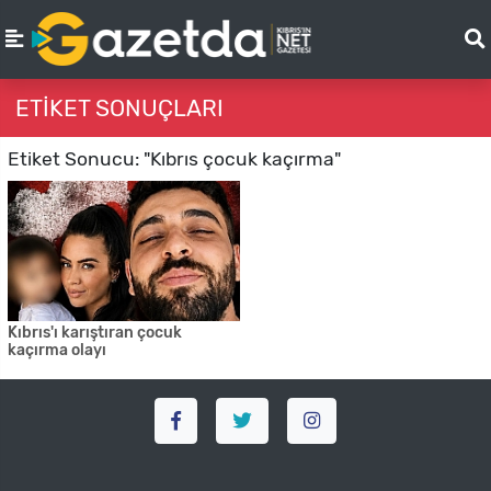
ETIKET SONUÇLARI
Etiket Sonucu: "Kıbrıs çocuk kaçırma"
Kıbrıs'ı karıştıran çocuk
kaçırma olayı