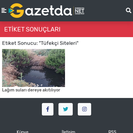
ETIKET SONUÇLARI
Etiket Sonucu: "Tüfekçi Siteleri"
Lağım suları dereye akıtılıyor
Künye
İletişim
RSS