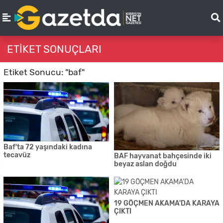
ETIKET SONUÇLARI
Etiket Sonucu: "baf"
Baf'ta 72 yaşındaki kadına
tecavüz
BAF hayvanat bahçesinde iki
beyaz aslan doğdu
19 GÖÇMEN AKAMA'DA KARAYA
ÇIKTI