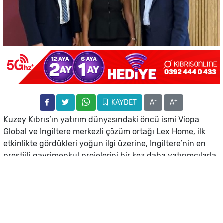
-
+
KAYDET
A
A
Kuzey Kıbrıs’ın yatırım dünyasındaki öncü ismi Viopa
Global ve İngiltere merkezli çözüm ortağı Lex Home, ilk
etkinlikte gördükleri yoğun ilgi üzerine, İngiltere’nin en
prestijli gayrimenkul projelerini bir kez daha yatırımcılarla
buluşturuyor.
Geçtiğimiz dönemde Concorde Tower Hotel’de
gerçekleştirilen ve büyük ses getiren ilk lansmanın
ardından, yatırımcılardan gelen yoğun talep üzerine
Viopa Global ve Lex Home güçlerini tekrar birleştiriyor. 22-