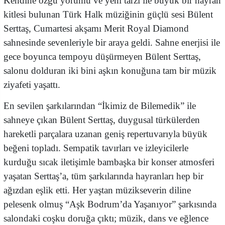
Kendine özgü yorumu ve yeni tarzı ile büyük bir hayran
kitlesi bulunan Türk Halk müziğinin güçlü sesi Bülent
Serttaş, Cumartesi akşamı Merit Royal Diamond
sahnesinde sevenleriyle bir araya geldi. Sahne enerjisi ile
gece boyunca tempoyu düşürmeyen Bülent Serttaş,
salonu dolduran iki bini aşkın konuğuna tam bir müzik
ziyafeti yaşattı.
En sevilen şarkılarından “İkimiz de Bilemedik” ile
sahneye çıkan Bülent Serttaş, duygusal türkülerden
hareketli parçalara uzanan geniş repertuvarıyla büyük
beğeni topladı. Sempatik tavırları ve izleyicilerle
kurduğu sıcak iletişimle bambaşka bir konser atmosferi
yaşatan Serttaş’a, tüm şarkılarında hayranları hep bir
ağızdan eşlik etti. Her yaştan müzikseverin diline
pelesenk olmuş “Aşk Bodrum’da Yaşanıyor” şarkısında
salondaki coşku doruğa çıktı; müzik, dans ve eğlence