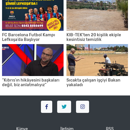
FC Barcelona Futbol Kampı
KIB-TEK'ten 20 kişilik ekiple
Lefkoşa’da Başlıyor
kesintisiz temizlik
“Kıbrıs’ın hikâyesini başkaları
Sıcakta çalışan işçiyi Bakan
değil, biz anlatmalıyız”
yakaladı
Künye
İletişim
RSS