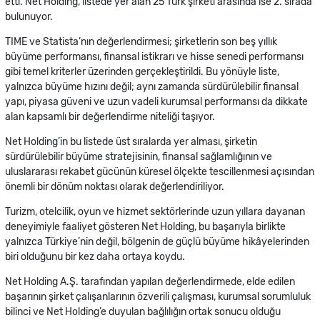
etti. Net Holding, listede yer alan 25 Türk şirketi arasında ise 2. sırada
bulunuyor.
TIME ve Statista’nın değerlendirmesi; şirketlerin son beş yıllık
büyüme performansı, finansal istikrarı ve hisse senedi performansı
gibi temel kriterler üzerinden gerçekleştirildi. Bu yönüyle liste,
yalnızca büyüme hızını değil; aynı zamanda sürdürülebilir finansal
yapı, piyasa güveni ve uzun vadeli kurumsal performansı da dikkate
alan kapsamlı bir değerlendirme niteliği taşıyor.
Net Holding’in bu listede üst sıralarda yer alması, şirketin
sürdürülebilir büyüme stratejisinin, finansal sağlamlığının ve
uluslararası rekabet gücünün küresel ölçekte tescillenmesi açısından
önemli bir dönüm noktası olarak değerlendiriliyor.
Turizm, otelcilik, oyun ve hizmet sektörlerinde uzun yıllara dayanan
deneyimiyle faaliyet gösteren Net Holding, bu başarıyla birlikte
yalnızca Türkiye’nin değil, bölgenin de güçlü büyüme hikâyelerinden
biri olduğunu bir kez daha ortaya koydu.
Net Holding A.Ş. tarafından yapılan değerlendirmede, elde edilen
başarının şirket çalışanlarının özverili çalışması, kurumsal sorumluluk
bilinci ve Net Holding’e duyulan bağlılığın ortak sonucu olduğu