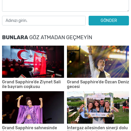
GÖNDER
BUNLARA
GÖZ ATMADAN GEÇMEYIN
Grand Sapphire’de Ziynet Sali
Grand Sapphire’de Özcan Deniz
ile bayram coşkusu
gecesi
Grand Sapphire sahnesinde
İntergaz ailesinden sinerji dolu