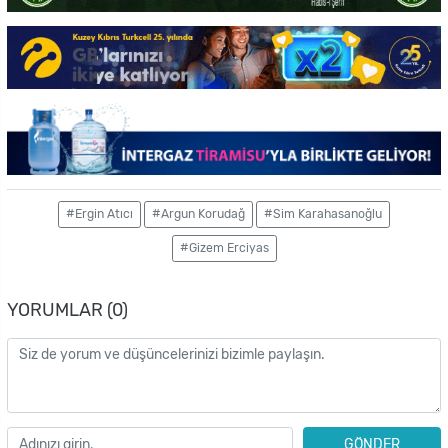
#Ergin Atıcı
#Argun Korudağ
#Sim Karahasanoğlu
#Gizem Erciyas
YORUMLAR (0)
GÖNDER