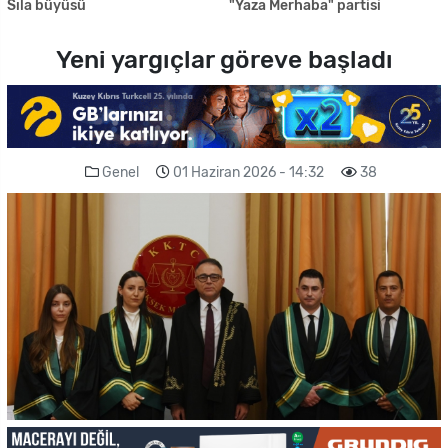
Sıla büyüsü
"Yaza Merhaba" partisi
Yeni yargıçlar göreve başladı
Genel
01 Haziran 2026 - 14:32
38