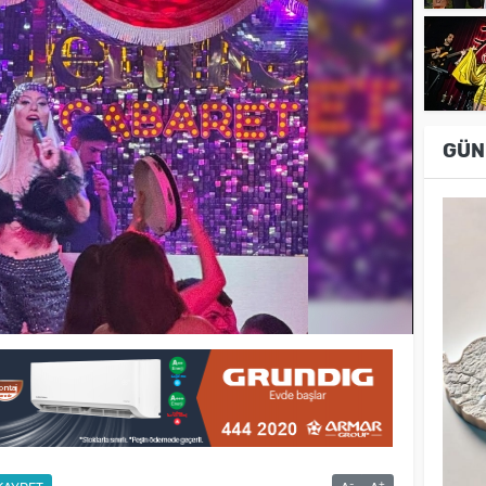
GÜN
-
+