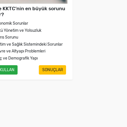
e KKTC’nin en büyük sorunu
r?
onomik Sorunlar
tü Yönetim ve Yolsuzluk
brıs Sorunu
itim ve Sağlık Sistemindeki Sorunlar
vre ve Altyapı Problemleri
ç ve Demografik Yapı
 KULLAN
SONUÇLAR