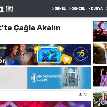
GENEL
GÜNCEL
DÜNYA
’te Çağla Akalın
72