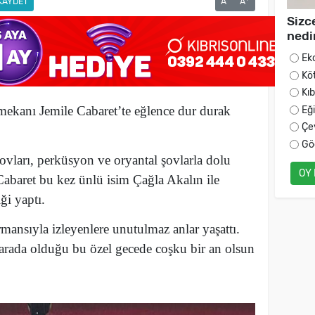
KAYDET
A
A
Sizc
nedi
Ek
Kö
Kı
mekanı Jemile Cabaret’te eğlence dur durak
Eğ
Çe
Gö
ovları, perküsyon ve oryantal şovlarla dolu
OY
Cabaret bu kez ünlü isim Çağla Akalın ile
ği yaptı.
ansıyla izleyenlere unutulmaz anlar yaşattı.
arada olduğu bu özel gecede coşku bir an olsun