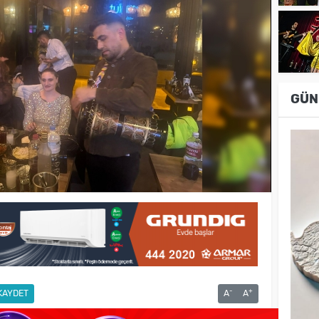
GÜN
-
+
KAYDET
A
A