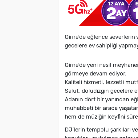
Girne’de eğlence severlerin 
gecelere ev sahipliği yapm
Girne’de yeni nesil meyhane
görmeye devam ediyor.
Kaliteli hizmeti, lezzetli mu
Salut, doludizgin gecelere ev
Adanın dört bir yanından eğl
muhabbeti bir arada yaşata
hem de müziğin keyfini sürec
DJ’lerin tempolu şarkıları v