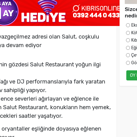
Sizc
nedi
Ek
Kö
vazgeçilmez adresi olan Salut, coşkulu
Kı
aya devam ediyor
Eğ
Çe
Gö
nin gözdesi Salut Restaurant yoğun ilgi
OY
tfağı ve DJ performanslarıyla fark yaratan
 sahipliği yapıyor.
ence severleri ağırlayan ve eğlence ile
n Salut Restaurant, konukların hem yemek,
ekleri saatler yaşatıyor.
e oryantaller eşliğinde doyasıya eğlenen