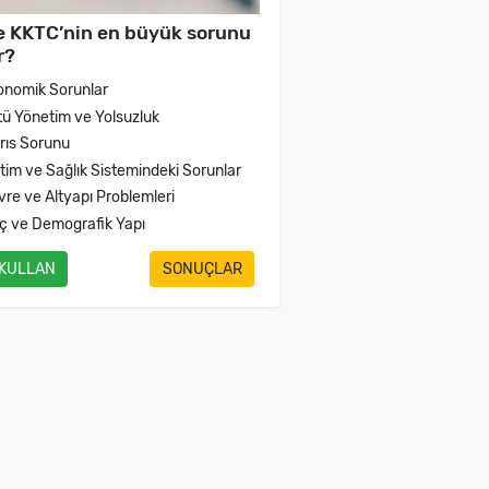
e KKTC’nin en büyük sorunu
r?
onomik Sorunlar
tü Yönetim ve Yolsuzluk
brıs Sorunu
itim ve Sağlık Sistemindeki Sorunlar
vre ve Altyapı Problemleri
ç ve Demografik Yapı
 KULLAN
SONUÇLAR