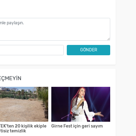
GÖNDER
EÇMEYIN
EK'ten 20 kişilik ekiple
Girne Fest için geri sayım
tisiz temizlik