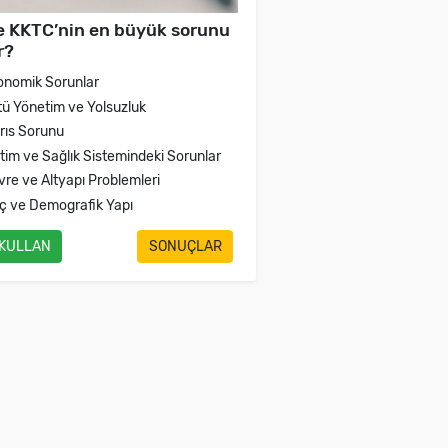
e KKTC’nin en büyük sorunu
r?
onomik Sorunlar
tü Yönetim ve Yolsuzluk
brıs Sorunu
itim ve Sağlık Sistemindeki Sorunlar
vre ve Altyapı Problemleri
ç ve Demografik Yapı
 KULLAN
SONUÇLAR