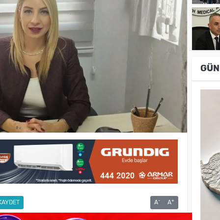
GÜN
-
+
KAYDET
A
A