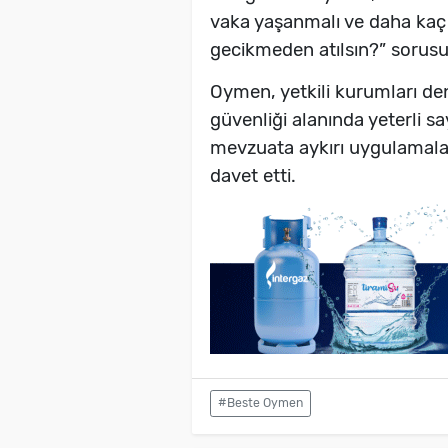
vaka yaşanmalı ve daha kaç 
gecikmeden atılsın?” sorusu
Oymen, yetkili kurumları den
güvenliği alanında yeterli 
mevzuata aykırı uygulamalar
davet etti.
#Beste Oymen