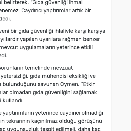
elirterek, “Gıda güvenliği ihmal
enemez. Caydırıcı yaptırımlar artık bir
dedi.
eni bir gıda güvenliği ihlaliyle karşı karşıya
yıllardır yapılan uyarılara rağmen benzer
 mevcut uygulamaların yeterince etkili
di.
sorunların temelinde mevzuat
etersizliği, gıda mühendisi eksikliği ve
inin bulunduğunu savunan Oymen, “Etkin
ımlar olmadan gıda güvenliğini sağlamak
 kullandı.
 ve yaptırımların yeterince caydırıcı olmadığı
ın tekrarının kaçınılmaz olduğu görüşünü
aç uygunsuzluk tespit edilmeli, daha kaç