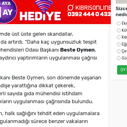
Sizc
nedi
Ek
Kö
mde üst üste gelen skandallar,
Kı
a da artırdı. “Daha kaç uygunsuzluk tespit
Eğ
ühendisleri Odası Başkanı
Beste Oymen
,
Çe
aydırıcı yaptırımların uygulanması çağrısı
Gö
OY
aşkanı Beste Oymen, son dönemde yaşanan
ndişe yarattığına dikkat çekerek,
terli sayıda gıda mühendisi istihdam
ımların uygulanması çağrısında bulundu.
, halk sağlığını tehdit eden uygulamalara
uygulanmadığı sürece benzer vakaların