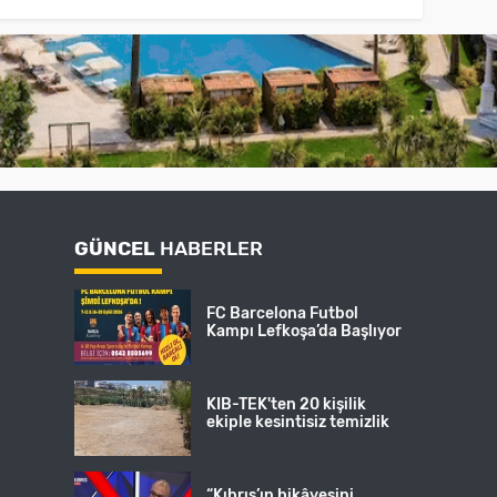
GÜNCEL
HABERLER
FC Barcelona Futbol
Kampı Lefkoşa’da Başlıyor
KIB-TEK'ten 20 kişilik
ekiple kesintisiz temizlik
“Kıbrıs’ın hikâyesini