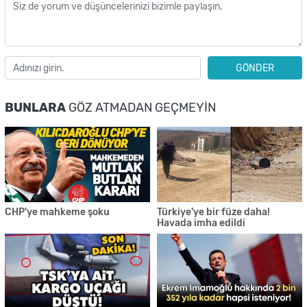
GÖNDER
BUNLARA
GÖZ ATMADAN GEÇMEYIN
CHP'ye mahkeme şoku
Türkiye'ye bir füze daha!
Havada imha edildi