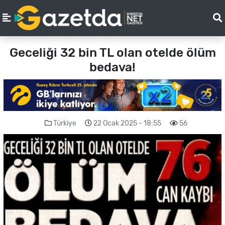
Geceliği 32 bin TL olan otelde ölüm
bedava!
Türkiye
22 Ocak 2025 - 18:55
56