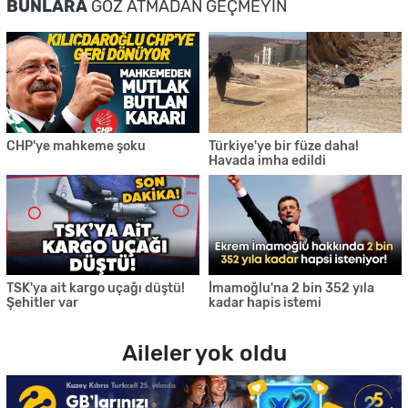
BUNLARA
GÖZ ATMADAN GEÇMEYIN
CHP'ye mahkeme şoku
Türkiye'ye bir füze daha!
Havada imha edildi
TSK'ya ait kargo uçağı düştü!
İmamoğlu'na 2 bin 352 yıla
Şehitler var
kadar hapis istemi
Aileler yok oldu