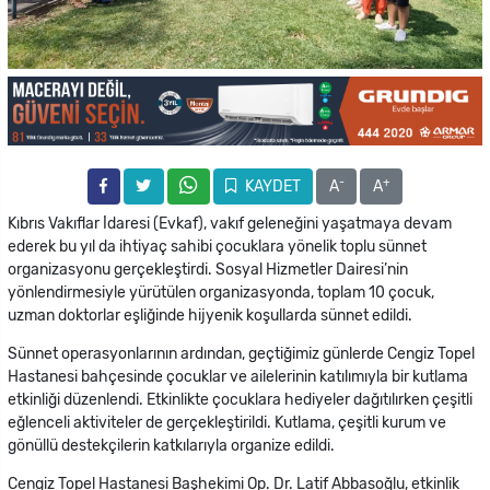
-
+
KAYDET
A
A
Kıbrıs Vakıflar İdaresi (Evkaf), vakıf geleneğini yaşatmaya devam
ederek bu yıl da ihtiyaç sahibi çocuklara yönelik toplu sünnet
organizasyonu gerçekleştirdi. Sosyal Hizmetler Dairesi’nin
yönlendirmesiyle yürütülen organizasyonda, toplam 10 çocuk,
uzman doktorlar eşliğinde hijyenik koşullarda sünnet edildi.
Sünnet operasyonlarının ardından, geçtiğimiz günlerde Cengiz Topel
Hastanesi bahçesinde çocuklar ve ailelerinin katılımıyla bir kutlama
etkinliği düzenlendi. Etkinlikte çocuklara hediyeler dağıtılırken çeşitli
eğlenceli aktiviteler de gerçekleştirildi. Kutlama, çeşitli kurum ve
gönüllü destekçilerin katkılarıyla organize edildi.
Cengiz Topel Hastanesi Başhekimi Op. Dr. Latif Abbasoğlu, etkinlik