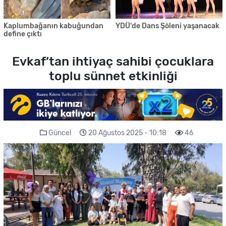
Kaplumbağanın kabuğundan
YDÜ'de Dans Şöleni yaşanacak
define çıktı
Evkaf’tan ihtiyaç sahibi çocuklara
toplu sünnet etkinliği
Güncel
20 Ağustos 2025 - 10:18
46