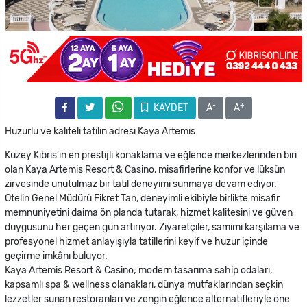
-
+
KAYDET
A
A
Huzurlu ve kaliteli tatilin adresi Kaya Artemis
Kuzey Kıbrıs’ın en prestijli konaklama ve eğlence merkezlerinden biri
olan Kaya Artemis Resort & Casino, misafirlerine konfor ve lüksün
zirvesinde unutulmaz bir tatil deneyimi sunmaya devam ediyor.
Otelin Genel Müdürü Fikret Tan, deneyimli ekibiyle birlikte misafir
memnuniyetini daima ön planda tutarak, hizmet kalitesini ve güven
duygusunu her geçen gün artırıyor. Ziyaretçiler, samimi karşılama ve
profesyonel hizmet anlayışıyla tatillerini keyif ve huzur içinde
geçirme imkânı buluyor.
Kaya Artemis Resort & Casino; modern tasarıma sahip odaları,
kapsamlı spa & wellness olanakları, dünya mutfaklarından seçkin
lezzetler sunan restoranları ve zengin eğlence alternatifleriyle öne