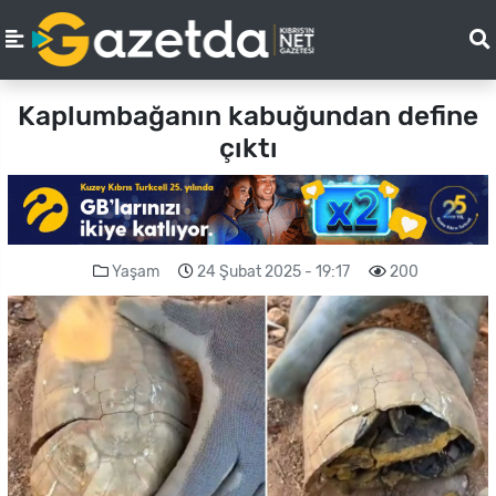
Kaplumbağanın kabuğundan define
çıktı
Yaşam
24 Şubat 2025 - 19:17
200