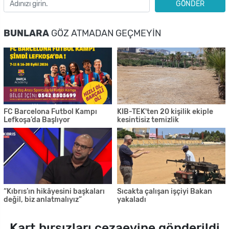
GÖNDER
BUNLARA
GÖZ ATMADAN GEÇMEYIN
FC Barcelona Futbol Kampı
KIB-TEK'ten 20 kişilik ekiple
Lefkoşa’da Başlıyor
kesintisiz temizlik
“Kıbrıs’ın hikâyesini başkaları
Sıcakta çalışan işçiyi Bakan
değil, biz anlatmalıyız”
yakaladı
Kart hırsızları cezaevine gönderildi