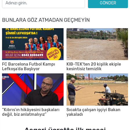
GÖNDER
BUNLARA GÖZ ATMADAN GEÇMEYIN
FC Barcelona Futbol Kampı
KIB-TEK'ten 20 kişilik ekiple
Lefkoşa’da Başlıyor
kesintisiz temizlik
“Kıbrıs’ın hikâyesini başkaları
Sıcakta çalışan işçiyi Bakan
değil, biz anlatmalıyız”
yakaladı