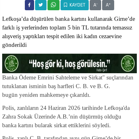
-
+
KAYDET
A
A
Lefkoşa’da düşürülen banka kartını kullanarak Girne’de
farklı iş yerlerinden toplam 5 bin TL tutarında temassız
alışveriş yaptıkları tespit edilen iki kadın cezaevine
gönderildi
Banka Ödeme Emrini Sahteleme ve Sirkat" suçlarından
tutuklanan isminin baş harfleri C. B. ve B. G.
bugün yeniden mahkemeye çıkarıldı.
Polis, zanlıların 24 Haziran 2026 tarihinde Lefkoşa'da
Zahra Sokak Üzerinde A.B.’nin düşürmüş olduğu
banka kartını bularak sirkat ettiklerini söyledi.
Polis, zanlı C. B. tarafından aynı gün Girne’de bir