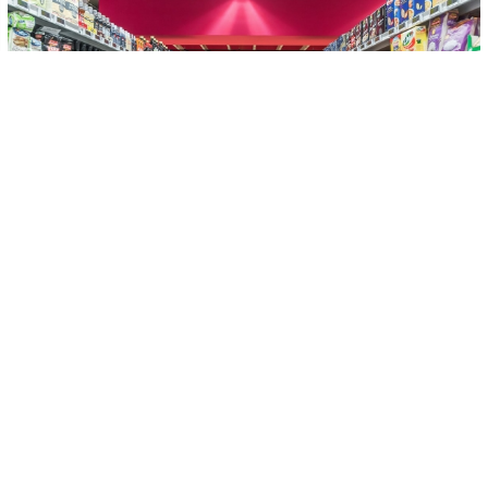
-
+
KAYDET
A
A
Ticaret Odası'ndan akaryakıt zammına tepki:
“Akaryakıt fiyatlarındaki artış, hayat pahalılığını
artıracak, ekonomiyi daraltacak ve yaşam
kalitemizi düşürecektir”