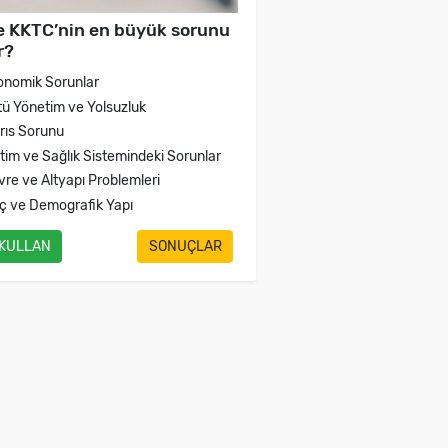
e KKTC’nin en büyük sorunu
r?
onomik Sorunlar
tü Yönetim ve Yolsuzluk
brıs Sorunu
itim ve Sağlık Sistemindeki Sorunlar
vre ve Altyapı Problemleri
ç ve Demografik Yapı
 KULLAN
SONUÇLAR