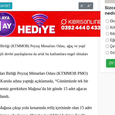
-
+
KAYDET
A
A
Sizc
nedi
Ek
Kö
Kı
Eğ
Çe
Birliği (KTMMOB) Peyzaj Mimarları Odası, ağaç ve yeşil
Gö
ili devlet paydaşlarına da artık bu katliamlara engel olmaları
OY
ları Birliği Peyzaj Mimarları Odası (KTMMOB PMO)
 Kurulu adına yaptığı açıklamada, “Günümüzde tek bir
memiz gerekirken Mağusa’da bir günde 15 adet ağacın
llandı.
ğusa çıkışı yolu kenarında refüj içerisinde olan 15 adet