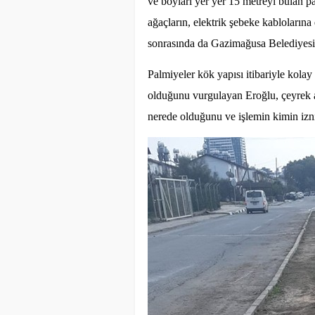
ve boyları yer yer 15 metreyi bulan pa
ağaçların, elektrik şebeke kabloların
sonrasında da Gazimağusa Belediyesi ta
Palmiyeler kök yapısı itibariyle kolay 
olduğunu vurgulayan Eroğlu, çeyrek ası
nerede olduğunu ve işlemin kimin izni