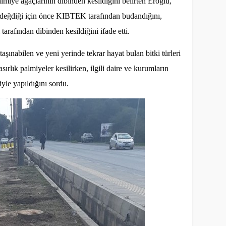
lmiye ağaçlarının dibinden kesildiğini belirten Eroğlu,
a değdiği için önce KIBTEK tarafından budandığını,
rafından dibinden kesildiğini ifade etti.
taşınabilen ve yeni yerinde tekrar hayat bulan bitki türleri
rlık palmiyeler kesilirken, ilgili daire ve kurumların
yle yapıldığını sordu.