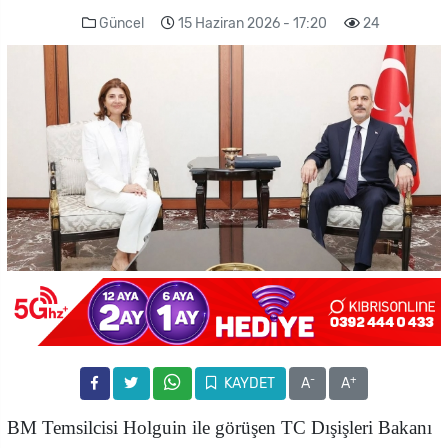
Güncel
15 Haziran 2026 - 17:20
24
-
+
KAYDET
A
A
BM Temsilcisi Holguin ile görüşen TC Dışişleri Bakanı