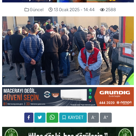
Güncel
13 Ocak 2025 - 14:44
2588
-
+
KAYDET
A
A