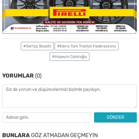
#Sertaç Bozatlı
#Kıbrıs Türk Triatlon Federasyonu
#Hüseyin Cahitoğlu
YORUMLAR
(0)
GÖNDER
BUNLARA
GÖZ ATMADAN GEÇMEYIN