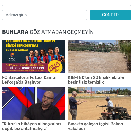
GÖNDER
BUNLARA
GÖZ ATMADAN GEÇMEYIN
FC Barcelona Futbol Kampı
KIB-TEK'ten 20 kişilik ekiple
Lefkoşa’da Başlıyor
kesintisiz temizlik
“Kıbrıs’ın hikâyesini başkaları
Sıcakta çalışan işçiyi Bakan
değil, biz anlatmalıyız”
yakaladı