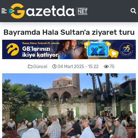
Bayramda Hala Sultan'a ziyaret turu
Güncel
04 Mart 2025 - 15:22
75