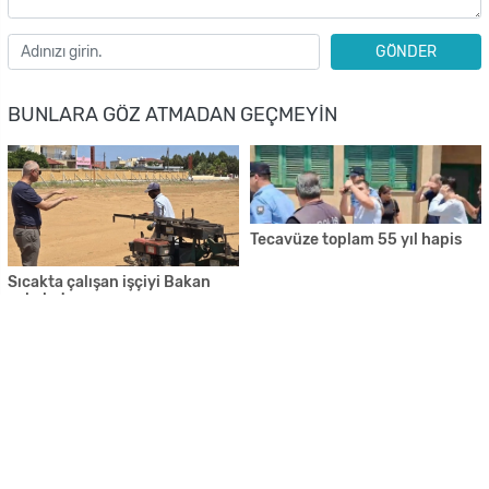
GÖNDER
BUNLARA GÖZ ATMADAN GEÇMEYIN
Tecavüze toplam 55 yıl hapis
Sıcakta çalışan işçiyi Bakan
yakaladı
Genç kadını bıçakla takip etmiş
Girne Fest için geri sayım