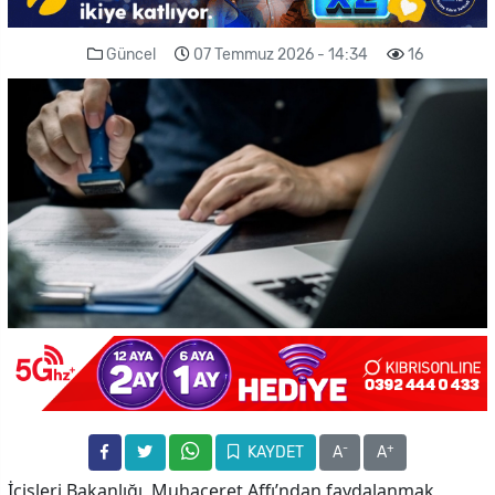
Güncel
07 Temmuz 2026 - 14:34
16
-
+
KAYDET
A
A
İçişleri Bakanlığı, Muhaceret Affı’ndan faydalanmak