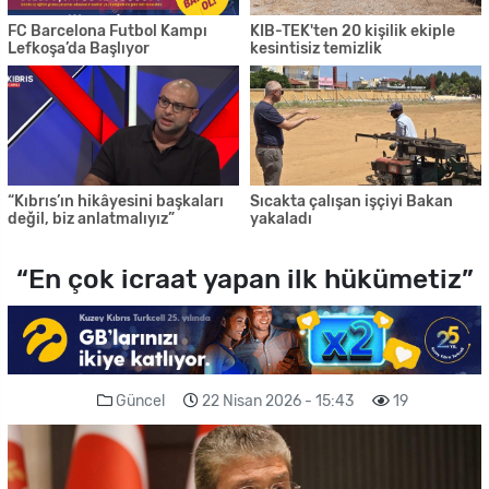
FC Barcelona Futbol Kampı
KIB-TEK'ten 20 kişilik ekiple
Lefkoşa’da Başlıyor
kesintisiz temizlik
“Kıbrıs’ın hikâyesini başkaları
Sıcakta çalışan işçiyi Bakan
değil, biz anlatmalıyız”
yakaladı
“En çok icraat yapan ilk hükümetiz”
Güncel
22 Nisan 2026 - 15:43
19