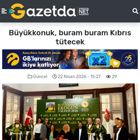
Büyükkonuk, buram buram Kıbrıs
tütecek
Güncel
22 Nisan 2026 - 15:27
29