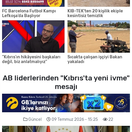
FC Barcelona Futbol Kampı
KIB-TEK'ten 20 kişilik ekiple
Lefkoşa’da Başlıyor
kesintisiz temizlik
“Kıbrıs’ın hikâyesini başkaları
Sıcakta çalışan işçiyi Bakan
değil, biz anlatmalıyız”
yakaladı
AB liderlerinden "Kıbrıs'ta yeni ivme"
mesajı
Güncel
09 Temmuz 2026 - 15:25
22