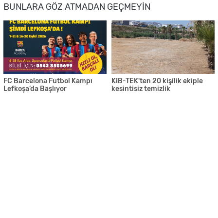
BUNLARA GÖZ ATMADAN GEÇMEYIN
FC Barcelona Futbol Kampı
KIB-TEK'ten 20 kişilik ekiple
Lefkoşa’da Başlıyor
kesintisiz temizlik
“Kıbrıs’ın hikâyesini başkaları
Sıcakta çalışan işçiyi Bakan
değil, biz anlatmalıyız”
yakaladı