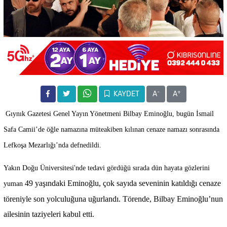
-
+
KAYDET
A
A
Gıynık Gazetesi Genel Yayın Yönetmeni Bilbay Eminoğlu, bugün İsmail
Safa Camii’de öğle namazına müteakiben kılınan cenaze namazı sonrasında
Lefkoşa Mezarlığı’nda defnedildi.
Yakın Doğu Üniversitesi'nde tedavi gördüğü sırada d
ün hayata gözlerini
49 yaşındaki Eminoğlu, çok sayıda seveninin katıldığı cenaze
yuman
töreniyle son yolculuğuna uğurlandı. Törende, Bilbay Eminoğlu’nun
ailesinin taziyeleri kabul etti.