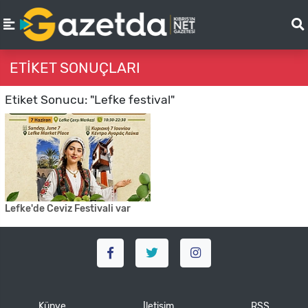
ETIKET SONUÇLARI
Etiket Sonucu: "Lefke festival"
Lefke'de Ceviz Festivali var
Künye
İletişim
RSS