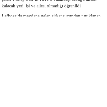
kalacak yeri, işi ve ailesi olmadığı öğrenildi
Lefkoşa’da meydana gelen sirkat suçundan tutuklanan
Wahap Saif bugün yeniden mahkemeye çıkarıldı.
Polis memuru mahkemeye olguları aktardı.
Polis, 17 Ocak saat 02.00 sıralarında Surlariçi’nde
bulunan İplikpazarı Caminin kilitli kapısının hasar
verilmeksizin açılarak içeriye girildiğini söyledi. Polis,
bağış kutusunun kilidinin kırılarak 300 TL çalındığını
belirtti.
Polis, ayrıca caminin kamera dolabının kilidinin de
kırıldığını belirtti.
Polis, meydana gelen olayın ardından başlatılan
soruşturma kapsamında caminin güvenlik kameralarının