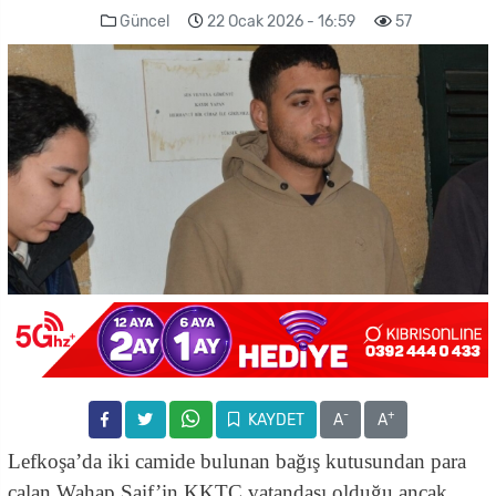
Güncel
22 Ocak 2026 - 16:59
57
-
+
KAYDET
A
A
Lefkoşa’da iki camide bulunan bağış kutusundan para
çalan Wahap Saif’in KKTC vatandaşı olduğu ancak