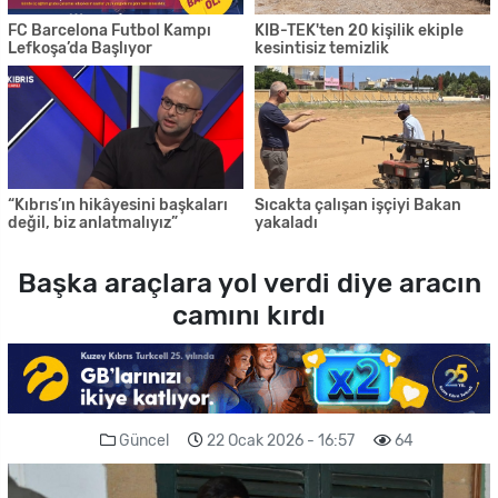
FC Barcelona Futbol Kampı
KIB-TEK'ten 20 kişilik ekiple
Lefkoşa’da Başlıyor
kesintisiz temizlik
“Kıbrıs’ın hikâyesini başkaları
Sıcakta çalışan işçiyi Bakan
değil, biz anlatmalıyız”
yakaladı
Başka araçlara yol verdi diye aracın
camını kırdı
Güncel
22 Ocak 2026 - 16:57
64