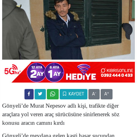
-
+
KAYDET
A
A
Gönyeli’de Murat Nepesov adlı kişi, trafikte diğer
araçlara yol veren araç sürücüsüne sinirlenerek söz
konusu aracın camını kırdı
Gönyeli’de meydana gelen kasti hasar suçundan