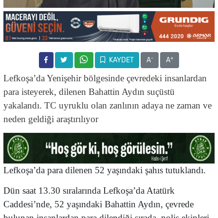
-
+
KAYDET
A
A
Lefkoşa’da Yenişehir bölgesinde çevredeki insanlardan
para isteyerek, dilenen Bahattin Aydın suçüstü
yakalandı. TC uyruklu olan zanlının adaya ne zaman ve
neden geldiği araştırılıyor
Lefkoşa’da para dilenen 52 yaşındaki şahıs tutuklandı.
Dün saat 13.30 sıralarında Lefkoşa’da Atatürk
Caddesi’nde, 52 yaşındaki
Bahattin Aydın,
çevrede
bulunan insanlardan para dilendiği sırada, polis ekipleri