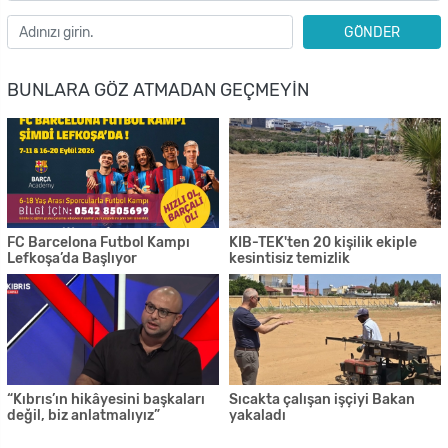
GÖNDER
BUNLARA GÖZ ATMADAN GEÇMEYIN
FC Barcelona Futbol Kampı
KIB-TEK'ten 20 kişilik ekiple
Lefkoşa’da Başlıyor
kesintisiz temizlik
“Kıbrıs’ın hikâyesini başkaları
Sıcakta çalışan işçiyi Bakan
değil, biz anlatmalıyız”
yakaladı