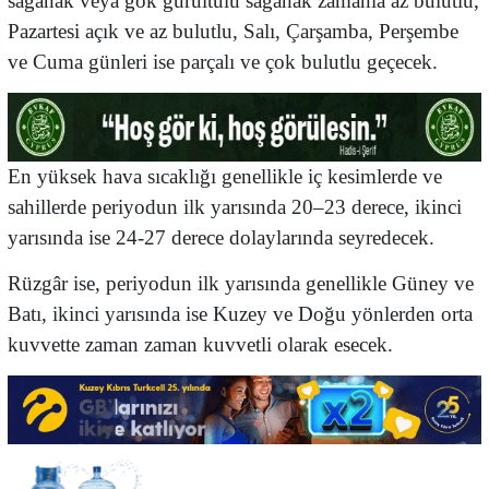
sağanak veya gök gürültülü sağanak zamanla az bulutlu,
Pazartesi açık ve az bulutlu, Salı, Çarşamba, Perşembe
ve Cuma günleri ise parçalı ve çok bulutlu geçecek.
En yüksek hava sıcaklığı genellikle iç kesimlerde ve
sahillerde periyodun ilk yarısında 20–23 derece, ikinci
yarısında ise 24-27 derece dolaylarında seyredecek.
Rüzgâr ise, periyodun ilk yarısında genellikle Güney ve
Batı, ikinci yarısında ise Kuzey ve Doğu yönlerden orta
kuvvette zaman zaman kuvvetli olarak esecek.