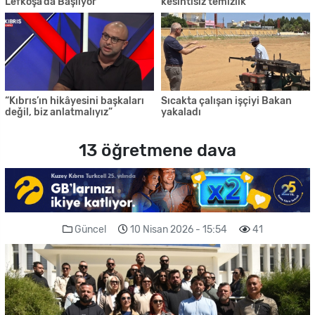
Lefkoşa’da Başlıyor
kesintisiz temizlik
“Kıbrıs’ın hikâyesini başkaları
Sıcakta çalışan işçiyi Bakan
değil, biz anlatmalıyız”
yakaladı
13 öğretmene dava
Güncel
10 Nisan 2026 - 15:54
41