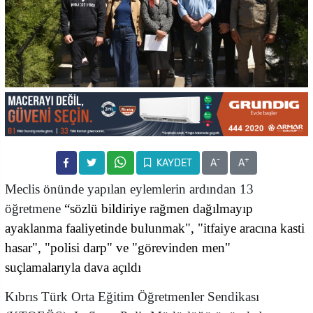
-
+
KAYDET
A
A
Meclis önünde yapılan eylemlerin ardından 13
öğretmene
“sözlü bildiriye rağmen dağılmayıp
ayaklanma faaliyetinde bulunmak", "itfaiye aracına kasti
hasar", "polisi darp" ve "görevinden men"
suçlamalarıyla dava açıldı
Kıbrıs Türk Orta Eğitim Öğretmenler Sendikası