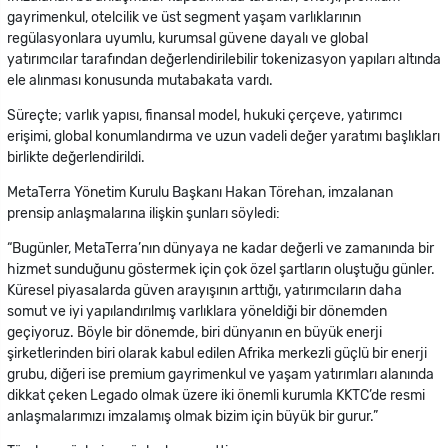
gayrimenkul, otelcilik ve üst segment yaşam varlıklarının
regülasyonlara uyumlu, kurumsal güvene dayalı ve global
yatırımcılar tarafından değerlendirilebilir tokenizasyon yapıları altında
ele alınması konusunda mutabakata vardı.
Süreçte; varlık yapısı, finansal model, hukuki çerçeve, yatırımcı
erişimi, global konumlandırma ve uzun vadeli değer yaratımı başlıkları
birlikte değerlendirildi.
MetaTerra Yönetim Kurulu Başkanı Hakan Törehan, imzalanan
prensip anlaşmalarına ilişkin şunları söyledi:
“Bugünler, MetaTerra’nın dünyaya ne kadar değerli ve zamanında bir
hizmet sunduğunu göstermek için çok özel şartların oluştuğu günler.
Küresel piyasalarda güven arayışının arttığı, yatırımcıların daha
somut ve iyi yapılandırılmış varlıklara yöneldiği bir dönemden
geçiyoruz. Böyle bir dönemde, biri dünyanın en büyük enerji
şirketlerinden biri olarak kabul edilen Afrika merkezli güçlü bir enerji
grubu, diğeri ise premium gayrimenkul ve yaşam yatırımları alanında
dikkat çeken Legado olmak üzere iki önemli kurumla KKTC’de resmi
anlaşmalarımızı imzalamış olmak bizim için büyük bir gurur.”