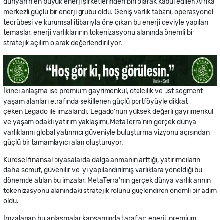
dünyanın en büyük enerji şirketlerinden biri olarak kabul edilen Afrika
merkezli güçlü bir enerji grubu oldu. Geniş varlık tabanı, operasyonel
tecrübesi ve kurumsal itibarıyla öne çıkan bu enerji deviyle yapılan
temaslar, enerji varlıklarının tokenizasyonu alanında önemli bir
stratejik açılım olarak değerlendiriliyor.
İkinci anlaşma ise premium gayrimenkul, otelcilik ve üst segment
yaşam alanları etrafında şekillenen güçlü portföyüyle dikkat
çeken Legado ile imzalandı. Legado’nun yüksek değerli gayrimenkul
ve yaşam odaklı yatırım yaklaşımı, MetaTerra’nın gerçek dünya
varlıklarını global yatırımcı güveniyle buluşturma vizyonu açısından
güçlü bir tamamlayıcı alan oluşturuyor.
Küresel finansal piyasalarda dalgalanmanın arttığı, yatırımcıların
daha somut, güvenilir ve iyi yapılandırılmış varlıklara yöneldiği bu
dönemde atılan bu imzalar, MetaTerra’nın gerçek dünya varlıklarının
tokenizasyonu alanındaki stratejik rolünü güçlendiren önemli bir adım
oldu.
İmzalanan bu anlaşmalar kapsamında taraflar; enerji, premium