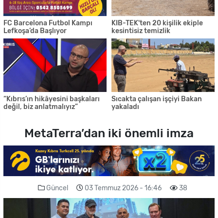
FC Barcelona Futbol Kampı
KIB-TEK'ten 20 kişilik ekiple
Lefkoşa’da Başlıyor
kesintisiz temizlik
“Kıbrıs’ın hikâyesini başkaları
Sıcakta çalışan işçiyi Bakan
değil, biz anlatmalıyız”
yakaladı
MetaTerra’dan iki önemli imza
Güncel
03 Temmuz 2026 - 16:46
38