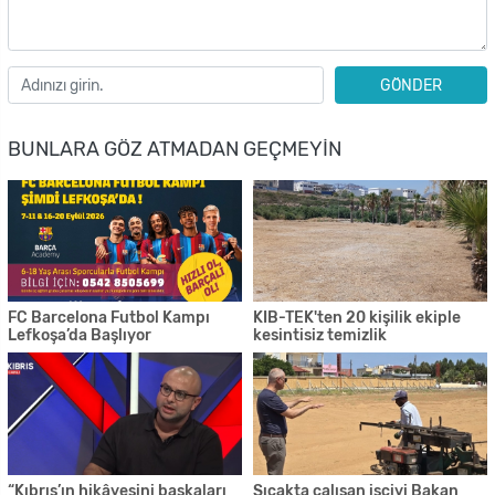
GÖNDER
BUNLARA GÖZ ATMADAN GEÇMEYIN
FC Barcelona Futbol Kampı
KIB-TEK'ten 20 kişilik ekiple
Lefkoşa’da Başlıyor
kesintisiz temizlik
“Kıbrıs’ın hikâyesini başkaları
Sıcakta çalışan işçiyi Bakan