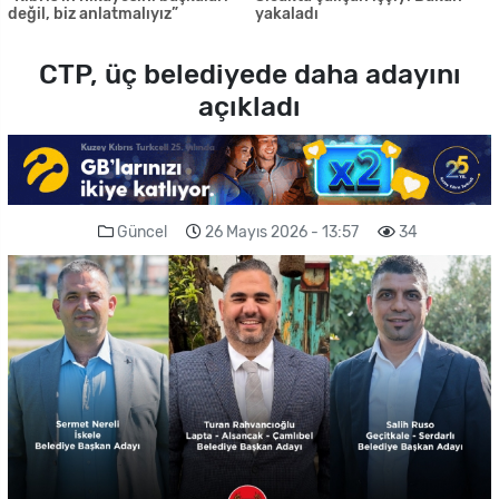
değil, biz anlatmalıyız”
yakaladı
CTP, üç belediyede daha adayını
açıkladı
Güncel
26 Mayıs 2026 - 13:57
34