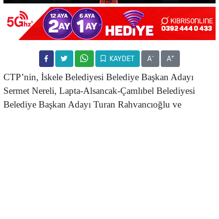
-
+
KAYDET
A
A
CTP’nin, İskele Belediyesi Belediye Başkan Adayı
Sermet Nereli, Lapta-Alsancak-Çamlıbel Belediyesi
Belediye Başkan Adayı Turan Rahvancıoğlu ve
Geçitkale-Serdarlı Belediyesi Belediye Başkan Adayı
Salih Ruso oldu
Cumhuriyetçi Türk Partisi (CTP) Genel Sekreteri
Mehmet Kale Kişi, CTP’nin “Herkes için Hizmet” yerel
yönetim vizyonu doğrultusunda üç yeni belediye
başkan adayını açıkladı. Buna göre, İskele Belediyesi
Belediye Başkan Adayı Sermet Nereli, Lapta-Alsancak-