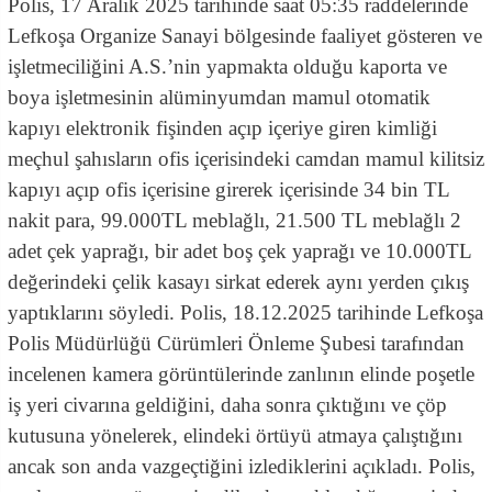
Polis, 17 Aralık 2025 tarihinde saat 05:35 raddelerinde
Lefkoşa Organize Sanayi bölgesinde faaliyet gösteren ve
işletmeciliğini A.S.’nin yapmakta olduğu kaporta ve
boya işletmesinin alüminyumdan mamul otomatik
kapıyı elektronik fişinden açıp içeriye giren kimliği
meçhul şahısların ofis içerisindeki camdan mamul kilitsiz
kapıyı açıp ofis içerisine girerek içerisinde 34 bin TL
nakit para, 99.000TL meblağlı, 21.500 TL meblağlı 2
adet çek yaprağı, bir adet boş çek yaprağı ve 10.000TL
değerindeki çelik kasayı sirkat ederek aynı yerden çıkış
yaptıklarını söyledi. Polis, 18.12.2025 tarihinde Lefkoşa
Polis Müdürlüğü Cürümleri Önleme Şubesi tarafından
incelenen kamera görüntülerinde zanlının elinde poşetle
iş yeri civarına geldiğini, daha sonra çıktığını ve çöp
kutusuna yönelerek, elindeki örtüyü atmaya çalıştığını
ancak son anda vazgeçtiğini izlediklerini açıkladı. Polis,