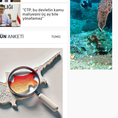
“CTP, bu devletin kamu
maliyesini üç ay bile
yönetemez”
ÜN
ANKETI
TÜMÜ