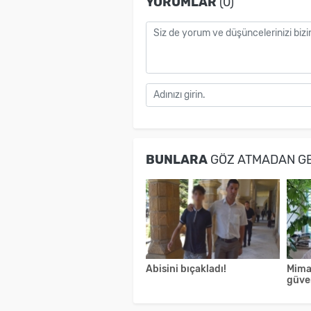
YORUMLAR
(0)
BUNLARA
GÖZ ATMADAN G
Abisini bıçakladı!
Mima
güven