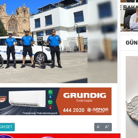
GÜN
-
+
KAYDET
A
A