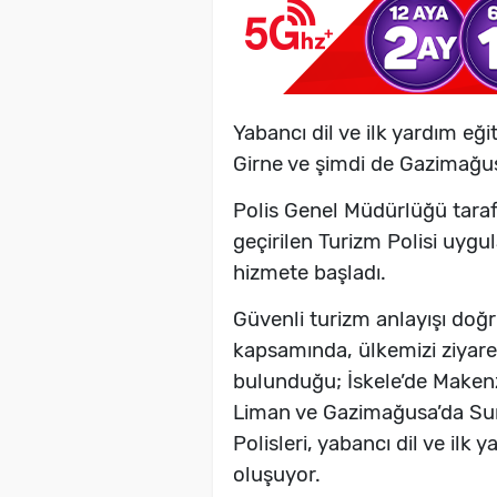
Yabancı dil ve ilk yardım eği
Girne ve şimdi de Gazimağusa
Polis Genel Müdürlüğü taraf
geçirilen Turizm Polisi uygu
hizmete başladı.
Güvenli turizm anlayışı do
kapsamında, ülkemizi ziyaret
bulunduğu; İskele’de Makenzi 
Liman ve Gazimağusa’da Sur
Polisleri, yabancı dil ve ilk
oluşuyor.