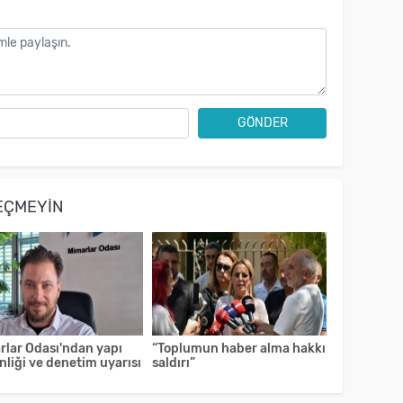
GÖNDER
EÇMEYIN
rlar Odası'ndan yapı
“Toplumun haber alma hakkı
liği ve denetim uyarısı
saldırı”