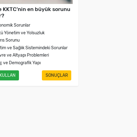
e KKTC’nin en büyük sorunu
r?
onomik Sorunlar
tü Yönetim ve Yolsuzluk
brıs Sorunu
itim ve Sağlık Sistemindeki Sorunlar
vre ve Altyapı Problemleri
ç ve Demografik Yapı
 KULLAN
SONUÇLAR