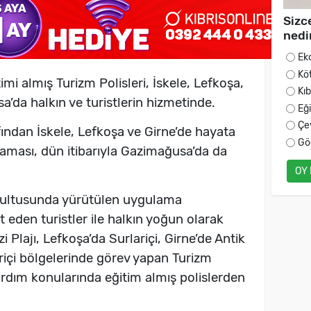
Sizc
nedi
Ek
Kö
timi almış Turizm Polisleri, İskele, Lefkoşa,
Kı
’da halkın ve turistlerin hizmetinde.
Eğ
Çe
ından İskele, Lefkoşa ve Girne’de hayata
Gö
laması, dün itibarıyla Gazimağusa’da da
OY
ğrultusunda yürütülen uygulama
 eden turistler ile halkın yoğun olarak
Plajı, Lefkoşa’da Surlariçi, Girne’de Antik
içi bölgelerinde görev yapan Turizm
 yardım konularında eğitim almış polislerden