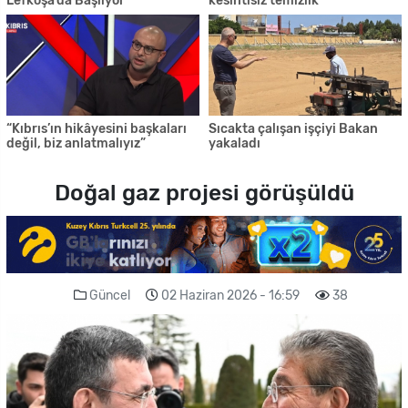
Lefkoşa’da Başlıyor
kesintisiz temizlik
“Kıbrıs’ın hikâyesini başkaları
Sıcakta çalışan işçiyi Bakan
değil, biz anlatmalıyız”
yakaladı
Doğal gaz projesi görüşüldü
Güncel
02 Haziran 2026 - 16:59
38