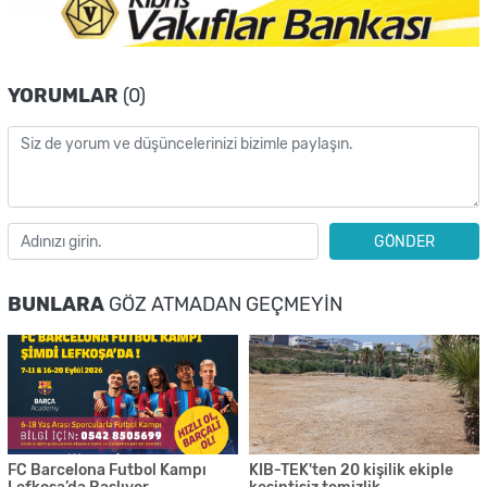
YORUMLAR
(0)
GÖNDER
BUNLARA
GÖZ ATMADAN GEÇMEYIN
FC Barcelona Futbol Kampı
KIB-TEK'ten 20 kişilik ekiple