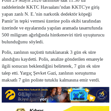
Polis 29 Mayıs 2026 tarihinde saat 11:30’da
raddelerinde KKTC Havaalanı’ndan KKTC'ye giriş
yapan zanlı N. E.’nin narkotik dedektör köpeği
Pamir’in tepki vermesi üzerine polis ekibi tarafından
üzerinde ve eşyalarında yapılan aramada tasarrufunda
500 miligram ağırlığında hintkeneviri türü uyuşturucu
bulunduğunu söyledi.
Polis, zanlının suçüstü tutuklanarak 3 gün ek süre
alındığını kaydetti. Polis, analize gönderilen emareyle
ilgili sonucun beklendiğini belirterek, 7 gün ek süre
talep etti. Yargıç Şevket Gazi, zanlının soruşturma
maksatlı 7 gün poliste tutuklu kalmasına emir verdi.