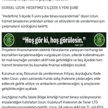
GÜRSEL UZUN: HEDEFİMİZ 5 İLÇEDE 5 YENİ ŞUBE
“Hedefimiz 5 ilçede 5 yeni şube binası kazandırmak” diyen Uzun,
hizmet binalarının ardından ambar ve atölyelerin de yenilenmesi için
çalışmaların sürdüğünü belirtti.
Projelerin finansmanının elektrik faturalarına yansıyan herhangi bir
kaynaktan karşılanmadığını vurgulayan Uzun, yıllardır kullanılmayan
bir mali kaynağın yeniden aktif hale getirildiğini ve beş ilçedeki tüm
hizmet binalarının bu kaynakla finanse edildiğini söyledi.
Kurumun araç filosunun da yenilenmeye ihtiyaç duyduğunu ifade
eden Uzun, yakın zamanda hurda satış ihalesine çıkılacağını, elde
edilecek gelirle atölye ve ambarların yenileneceğini, iş araçlarının
geliştirileceğini açıkladı.
Geçtiğimiz hafta İskele Bölge Amirliği hizmet binası sözleşmesinin
imzalandığını hatırlatan Uzun, Güzelyurt ihalesinin de Taner LTD
tarafından kazanıldığını belirtti. Uzun, 54 milyon 440 bin TL artı KDV