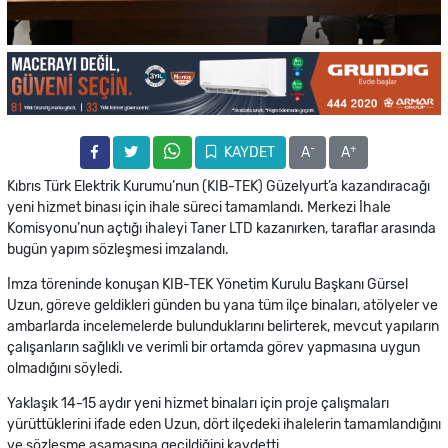
-
+
KAYDET
A
A
Kıbrıs Türk Elektrik Kurumu’nun (KIB-TEK) Güzelyurt’a kazandıracağı
yeni hizmet binası için ihale süreci tamamlandı. Merkezi İhale
Komisyonu’nun açtığı ihaleyi Taner LTD kazanırken, taraflar arasında
bugün yapım sözleşmesi imzalandı.
İmza töreninde konuşan KIB-TEK Yönetim Kurulu Başkanı Gürsel
Uzun, göreve geldikleri günden bu yana tüm ilçe binaları, atölyeler ve
ambarlarda incelemelerde bulunduklarını belirterek, mevcut yapıların
çalışanların sağlıklı ve verimli bir ortamda görev yapmasına uygun
olmadığını söyledi.
Yaklaşık 14-15 aydır yeni hizmet binaları için proje çalışmaları
yürüttüklerini ifade eden Uzun, dört ilçedeki ihalelerin tamamlandığını
ve sözleşme aşamasına geçildiğini kaydetti.