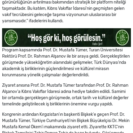
görünürlüğünün artırılması bakımından stratejik bir platform niteliği
taşımaktadır. Bu katılım, Kıbrıs Vakıflar İdaresi'nin geçmişten gelen
vakıf tecrübesini geleceğe taşıma vizyonunun uluslararası bir
yansımasıdır." ifadelerini kullandı.
Program kapsamında Prof. Dr. Mustafa Tümer, Turan Üniversitesi
Rektörü Prof. Dr. Rahman Alşanov ile bir araya geldi. Gerçekleştirilen
görüşmede yükseköğretim alanındaki gelişmeler, Türk Dünyası'nda
akademik iş birliklerinin güçlendirilmesi ve kültürel mirasın
korunmasına yönelik çalışmalar değerlendirildi.
Ziyaret anısına Prof. Dr. Mustafa Tümer tarafından Prof. Dr. Rahman
Alşanov'a Kıbrıs Vakıflar İdaresi adına hediye takdim edildi. Samimi
bir ortamda gerçekleşen görüşmede, ortak tarih ve kültürel değerler
temelinde geliştirilecek iş birliklerinin önemine vurgu yapıldı.
Kongrenin ardından Kırgızistan'ın başkenti Bişkek'e geçen Prof. Dr.
Mustafa Tümer, Türkiye Cumhuriyeti'nin Bişkek Büyükelçisi Dr. Mekin
Mustafa Kemal Ökem'i makamında ziyaret etti. Ziyarette KKTC'nin