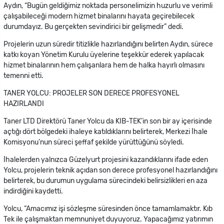
Aydın, “Bugün geldiğimiz noktada personelimizin huzurlu ve verimli
çalışabileceği modern hizmet binalarını hayata geçirebilecek
durumdayız. Bu gerçekten sevindirici bir gelişmedir” dedi.
Projelerin uzun süredir titizlikle hazırlandığını belirten Aydın, sürece
katkı koyan Yönetim Kurulu üyelerine teşekkür ederek yapılacak
hizmet binalarının hem çalışanlara hem de halka hayırlı olmasını
temenni etti.
TANER YOLCU: PROJELER SON DERECE PROFESYONEL
HAZIRLANDI
Taner LTD Direktörü Taner Yolcu da KIB-TEK’in son bir ay içerisinde
açtığı dört bölgedeki ihaleye katıldıklarını belirterek, Merkezi İhale
Komisyonu’nun süreci şeffaf şekilde yürüttüğünü söyledi.
İhalelerden yalnızca Güzelyurt projesini kazandıklarını ifade eden
Yolcu, projelerin teknik açıdan son derece profesyonel hazırlandığını
belirterek, bu durumun uygulama sürecindeki belirsizlikleri en aza
indirdiğini kaydetti.
Yolcu, “Amacımız işi sözleşme süresinden önce tamamlamaktır. Kıb
Tek ile çalışmaktan memnuniyet duyuyoruz. Yapacağımız yatırımın