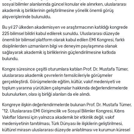
sosyal bilimler alanlarında güncel konular ele alınırken, uluslararası
akademik iş birliklerinin geliştirilmesine yönelik önemli görüş
alışverişlerinde bulunuldu.
Bu yıl 27 ülkeden akademisyen ve araştırmacının katıldığı kongrede
225 bilimsel bildiri kabul edilerek sunuldu. Uluslararası düzeyde
önemli bir bilimsel platform olarak kabul edilen EMI Kongresi, farklı
disiplinlerden uzmanların bilgi ve deneyim paylaşımına olanak
sağlayarak akademik iş birliklerinin güçlendirilmesine katkıda
bulundu.
Kongre süresince çeşitli oturumlara katılan Prof. Dr. Mustafa Tümer,
uluslararası akademik çevrelerin temsilcileriyle görüşmeler
gerçekleştirdi. Görüşmelerde eğitim, kültür, vakıf medeniyeti ve
toplum yararına yürütülen çalışmalar hakkında değerlendirmelerde
bulunulurken, olası iş birliği alanları da ele alındı.
Kongreye ilişkin değerlendirmelerde bulunan Prof. Dr. Mustafa Tümer,
"12. Uluslararası EMI Girişimcilik ve Sosyal Bilimler Kongresi, Kıbrıs
Vakıflar İdaresi için yalnızca akademik bir etkinlik değil; vakıf
medeniyetinin tanıtılması, Türk Dünyası ile ilişkilerin geliştirilmesi,
kültürel mirasın uluslararası düzeyde anlatılması ve kurumun küresel