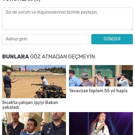
GÖNDER
BUNLARA
GÖZ ATMADAN GEÇMEYIN
Tecavüze toplam 55 yıl hapis
Sıcakta çalışan işçiyi Bakan
yakaladı