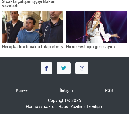
Sıcakta çalışan işçiyi Bakan
yakaladı
Genç kadını bıçakla takip etmiş
Girne Fest için geri sayım
Künye
İletişim
RSS
Copyright © 2026
Her hakkı saklıdır. Haber Yazılımı:
TE Bilişim