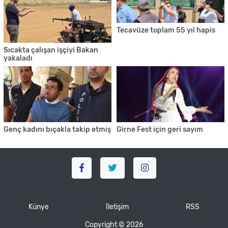
Tecavüze toplam 55 yıl hapis
Sıcakta çalışan işçiyi Bakan
yakaladı
Genç kadını bıçakla takip etmiş
Girne Fest için geri sayım
Künye
İletişim
RSS
Copyright © 2026