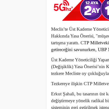
Meclis’te Üst Kademe Yönetici
Hakkında Yasa Önerisi, "müşavir
tartışma yarattı. C
TP Milletveki
getireceğini savunurken, UBP M
Üst Kademe Yöneticiliği Yapa
(Değişiklik) Yasa Önerisi’nin K
tezkere Mecliste oy çokluğuyla
T
ezkereye ilişkin CTP Milletvek
Erkut Şahali, bu tasarının üst
değiştirmeye yönelik radikal b
sisteminin geri getirilmek iste