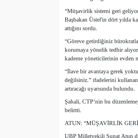
“Müşavirlik sistemi geri geliyo
Başbakan Üstel'in dört yılda ka
attığını sordu.
“Göreve getirdiğiniz bürokratla
korumaya yönelik tedbir alıyor
kademe yöneticilerinin evden m
“İlave bir avantaya gerek yokt
değilsiniz.” ifadelerini kulla
artıracağı uyarısında bulundu.
Şahali, CTP’nin bu düzenleme
belirtti.
ATUN: “MÜŞAVİRLİK GER
UBP Milletvekili Sunat Atun da