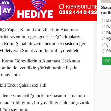
Sizc
nedi
Ek
Kö
liği Yapan Kamu Görevlilerinin Atanması
Kı
lik sisteminin geri getirileceği" iddialarıyla
Eğ
li Erkut Şahali düzenlemenin eski sistemi geri
Çe
illetvekili Sunat Atun bu iddiayı reddetti
Gö
n Kamu Görevlilerinin Atanması Hakkında
OY
omite’de ivedilikle görüşülmesine ilişkin
 onaylandı.
ili Erkut Şahali söz aldı.
 kademe yöneticiliği mekanizmasının tamamını
ir karar olduğunu
,
bu yasa önerisi ile müşavirlik
ndiğini savundu.