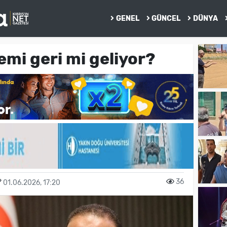
GENEL
GÜNCEL
DÜNYA
emi geri mi geliyor?
36
01.06.2026, 17:20