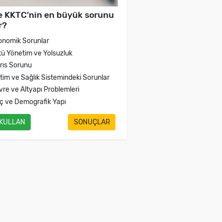
e KKTC’nin en büyük sorunu
r?
onomik Sorunlar
tü Yönetim ve Yolsuzluk
brıs Sorunu
itim ve Sağlık Sistemindeki Sorunlar
vre ve Altyapı Problemleri
ç ve Demografik Yapı
 KULLAN
SONUÇLAR