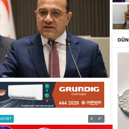
GÜN
-
+
KAYDET
A
A