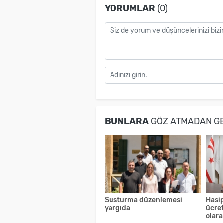
YORUMLAR
(0)
BUNLARA
GÖZ ATMADAN G
Susturma düzenlemesi
Hasip
yargıda
ücret
olara