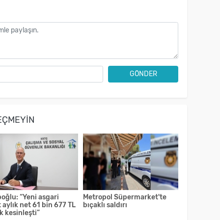
GÖNDER
EÇMEYIN
oğlu: “Yeni asgari
Metropol Süpermarket'te
 aylık net 61 bin 677 TL
bıçaklı saldırı
k kesinleşti”