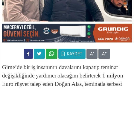
-
+
KAYDET
A
A
Girne’de bir iş insanının davalarını kapatıp teminat
değişikliğinde yardımcı olacağını belirterek 1 milyon
Euro rüşvet talep eden Doğan Alas, teminatla serbest
bırakıldı
Teminata bağlı davaları olan bir kişiden, “
teminat
değişikliğini yaptırma ve dava dosyalarını kapatma
”