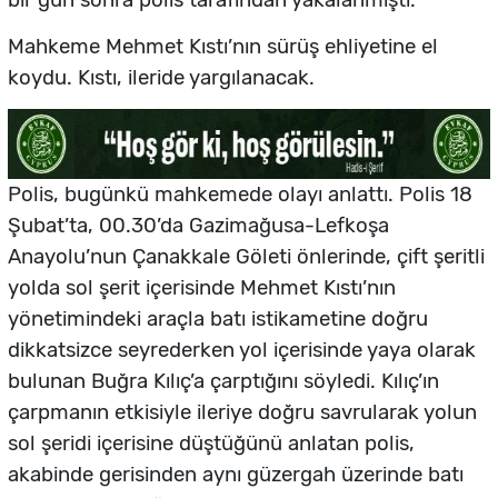
bir gün sonra polis tarafından yakalanmıştı.
Mahkeme Mehmet Kıstı’nın sürüş ehliyetine el
koydu. Kıstı, ileride yargılanacak.
Polis, bugünkü mahkemede olayı anlattı. Polis 18
Şubat’ta, 00.30’da Gazimağusa-Lefkoşa
Anayolu’nun Çanakkale Göleti önlerinde, çift şeritli
yolda sol şerit içerisinde Mehmet Kıstı’nın
yönetimindeki araçla batı istikametine doğru
dikkatsizce seyrederken yol içerisinde yaya olarak
bulunan Buğra Kılıç’a çarptığını söyledi. Kılıç’ın
çarpmanın etkisiyle ileriye doğru savrularak yolun
sol şeridi içerisine düştüğünü anlatan polis,
akabinde gerisinden aynı güzergah üzerinde batı