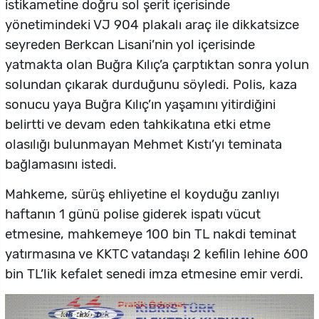
istikametine doğru sol şerit içerisinde
yönetimindeki VJ 904 plakalı araç ile dikkatsizce
seyreden Berkcan Lisani’nin yol içerisinde
yatmakta olan Buğra Kılıç’a çarptıktan sonra yolun
solundan çıkarak durduğunu söyledi. Polis, kaza
sonucu yaya Buğra Kılıç’ın yaşamını yitirdiğini
belirtti ve devam eden tahkikatına etki etme
olasılığı bulunmayan Mehmet Kıstı’yı teminata
bağlamasını istedi.
Mahkeme, sürüş ehliyetine el koyduğu zanlıyı
haftanın 1 günü polise giderek ispatı vücut
etmesine, mahkemeye 100 bin TL nakdi teminat
yatırmasına ve KKTC vatandaşı 2 kefilin lehine 600
bin TL’lik kefalet senedi imza etmesine emir verdi.