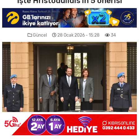
İşte Hristodulidis'in 5 önerisi
Güncel
28 Ocak 2026 - 15:28
34