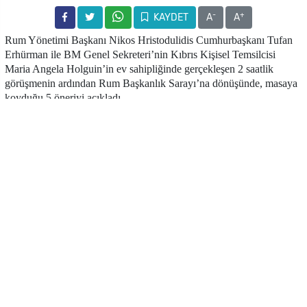
-
+
KAYDET
A
A
Rum Yönetimi Başkanı Nikos Hristodulidis Cumhurbaşkanı Tufan
Erhürman ile BM Genel Sekreteri’nin Kıbrıs Kişisel Temsilcisi
Maria Angela Holguin’in ev sahipliğinde gerçekleşen 2 saatlik
görüşmenin ardından Rum Başkanlık Sarayı’na dönüşünde, masaya
koyduğu 5 öneriyi açıkladı.
Bugünkü görüşmeden özlü hiçbir sonuç çıkmadığı yorumunu yapan
Philenews Hristodulidis’in, görüşmeye gidişinde de dönüşünde de
hayal kırıklığı içerisinde olmadığını aktardı.
Hristodulidis Rum gazetecilere, bugünkü görüşmede müzakerelerin
yeniden başlaması ve Güven Yaratıcı Önlemler konusunda masaya
koyduğu önerileri şöyle sıraladı:
“* Kıbrıs sorununun çözüm zemininin yeniden teyit edilmesi
*Yakınlaşmaların BM tarafından kaydedilmesi ve devamında iki