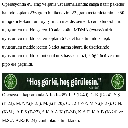
Operasyonda ev, araç ve şahıs üst aramalarında; satışa hazır paketler
halinde toplam 236 gram hintkeneviri, 22 gram metamfetamin ile 50
miligram kokain türü uyuşturucu madde, sentetik cannabinoid türü
uyuşturucu madde içeren 10 adet kağıt, MDMA (extasy) türü
uyuşturucu madde içeren toplam 67 adet hap, tütünle karışık
uyuşturucu madde içeren 5 adet sarma sigara ile üzerlerinde
uyuşturucu madde kalıntısı olan 3 hassas terazi, 2 öğütücü ve cam
pipo ele geçirildi.
Operasyon kapsamında A.K.(K-38), F.B.(E-40), G.K.(E-24), Y.Ş.
(E-23), M.Y.Y.(E-23), M.Ş.(E-20), C.D.(K-40), M.N.(E-27), O.N.
(K-51), A.F.S.(E-27), S.K.A.A.K.(E-24), K.A.D.K.A.B.(K-24) ve
M.S.A.A.R.(K-23), zanlı olarak tutuklandı.