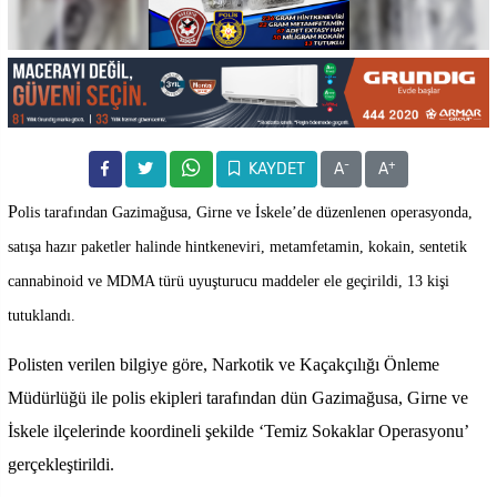
-
+
KAYDET
A
A
P
olis tarafından
Gazimağusa, Girne ve İskele’de düzenlenen operasyonda,
satışa hazır paketler halinde hintkeneviri, metamfetamin, kokain, sentetik
cannabinoid ve MDMA türü uyuşturucu maddeler ele geçirildi, 13 kişi
tutuklandı.
Polisten verilen bilgiye göre, Narkotik ve Kaçakçılığı Önleme
Müdürlüğü ile polis ekipleri tarafından dün Gazimağusa, Girne ve
İskele ilçelerinde koordineli şekilde ‘Temiz Sokaklar Operasyonu’
gerçekleştirildi.