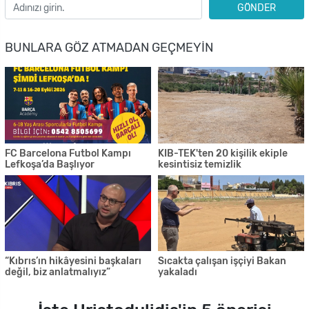
GÖNDER
BUNLARA GÖZ ATMADAN GEÇMEYIN
FC Barcelona Futbol Kampı
KIB-TEK'ten 20 kişilik ekiple
Lefkoşa’da Başlıyor
kesintisiz temizlik
“Kıbrıs’ın hikâyesini başkaları
Sıcakta çalışan işçiyi Bakan
değil, biz anlatmalıyız”
yakaladı