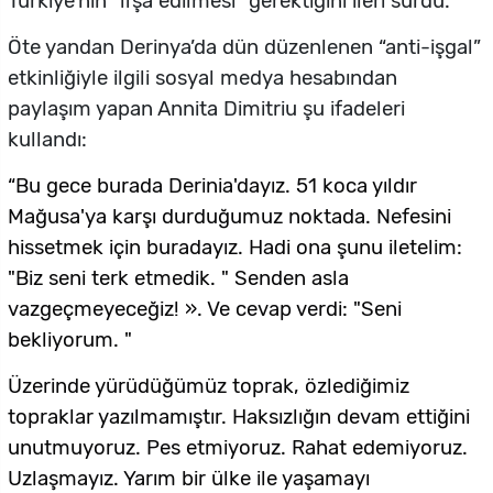
Türkiye’nin "ifşa edilmesi" gerektiğini ileri sürdü.
Öte yandan Derinya’da dün düzenlenen “anti-işgal”
etkinliğiyle ilgili sosyal medya hesabından
paylaşım yapan Annita Dimitriu şu ifadeleri
kullandı:
“Bu gece burada Derinia'dayız. 51 koca yıldır
Mağusa'ya karşı durduğumuz noktada. Nefesini
hissetmek için buradayız. Hadi ona şunu iletelim:
"Biz seni terk etmedik. " Senden asla
vazgeçmeyeceğiz! ». Ve cevap verdi: "Seni
bekliyorum. "
Üzerinde yürüdüğümüz toprak, özlediğimiz
topraklar yazılmamıştır. Haksızlığın devam ettiğini
unutmuyoruz. Pes etmiyoruz. Rahat edemiyoruz.
Uzlaşmayız. Yarım bir ülke ile yaşamayı