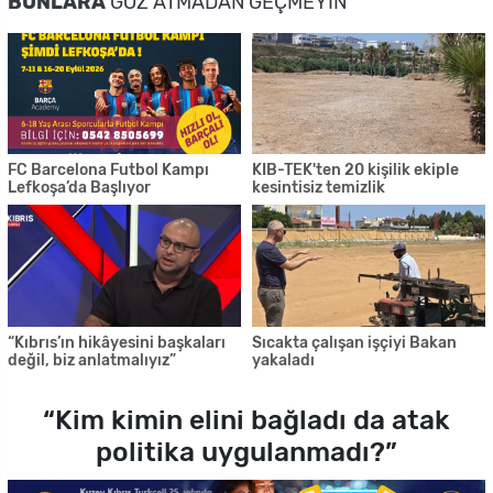
BUNLARA
GÖZ ATMADAN GEÇMEYIN
FC Barcelona Futbol Kampı
KIB-TEK'ten 20 kişilik ekiple
Lefkoşa’da Başlıyor
kesintisiz temizlik
“Kıbrıs’ın hikâyesini başkaları
Sıcakta çalışan işçiyi Bakan
değil, biz anlatmalıyız”
yakaladı
“Kim kimin elini bağladı da atak
politika uygulanmadı?”