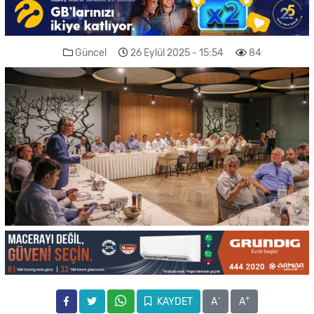
Güncel
26 Eylül 2025 - 15:54
84
-
+
KAYDET
A
A