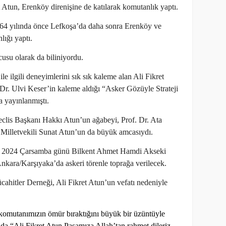
Atun, Erenköy direnişine de katılarak komutanlık yaptı.
964 yılında önce Lefkoşa’da daha sonra Erenköy ve
ığı yaptı.
cusu olarak da biliniyordu.
le ilgili deneyimlerini sık sık kaleme alan Ali Fikret
Dr. Ulvi Keser’in kaleme aldığı “Asker Gözüyle Strateji
a yayınlanmıştı.
clis Başkanı Hakkı Atun’un ağabeyi, Prof. Dr. Ata
illetvekili Sunat Atun’un da büyük amcasıydı.
lık 2024 Çarsamba günü Bilkent Ahmet Hamdi Akseki
kara/Karşıyaka’da askeri törenle toprağa verilecek.
hitler Derneği, Ali Fikret Atun’un vefatı nedeniyle
komutanımızın ömür bıraktığını büyük bir üzüntüyle
a “Ali Fikret Atun Paşamıza Allah’tan rahmet dileriz.