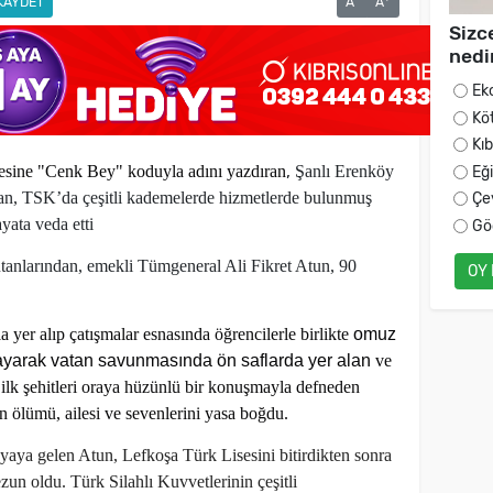
KAYDET
A
A
Sizc
nedi
Ek
Kö
Kı
,
lesine "Cenk Bey" koduyla adını yazdıran
Şanlı Erenköy
Eğ
n, TSK’da çeşitli kademelerde hizmetlerde bulunmuş
Çe
yata veda etti
Gö
anlarından, emekli Tümgeneral Ali Fikret Atun, 90
OY
er alıp çatışmalar esnasında öğrencilerle birlikte
omuz
ayarak vatan savunmasında ön saflarda yer alan
ve
p ilk şehitleri oraya hüzünlü bir konuşmayla defneden
 ölümü, ailesi ve sevenlerini yasa boğdu.
ya gelen Atun, Lefkoşa Türk Lisesini bitirdikten sonra
 oldu. Türk Silahlı Kuvvetlerinin çeşitli