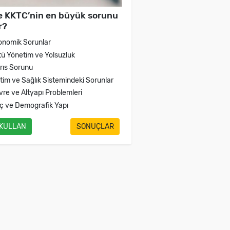
e KKTC’nin en büyük sorunu
r?
onomik Sorunlar
tü Yönetim ve Yolsuzluk
brıs Sorunu
itim ve Sağlık Sistemindeki Sorunlar
vre ve Altyapı Problemleri
ç ve Demografik Yapı
 KULLAN
SONUÇLAR