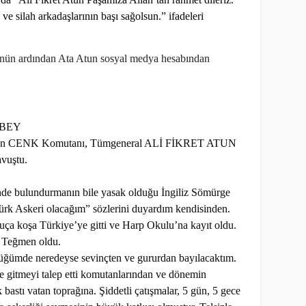
ve silah arkadaşlarının başı sağolsun.” ifadeleri
ünün ardından Ata Atun sosyal medya hesabından
ABEY
’ün CENK Komutanı, Tümgeneral ALİ FİKRET ATUN
vuştu.
de bulundurmanın bile yasak olduğu İngiliz Sömürge
rk Askeri olacağım” sözlerini duyardım kendisinden.
 uça koşa Türkiye’ye gitti ve Harp Okulu’na kayıt oldu.
e Teğmen oldu.
rdüğümde neredeyse sevinçten ve gururdan bayılacaktım.
e gitmeyi talep etti komutanlarından ve dönemin
ak bastı vatan toprağına. Şiddetli çatışmalar, 5 gün, 5 gece