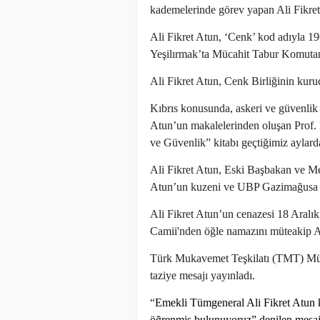
kademelerinde görev yapan Ali Fikret 
Ali Fikret Atun, ‘Cenk’ kod adıyla 1
Yeşilırmak’ta Mücahit Tabur Komutanl
Ali Fikret Atun, Cenk Birliğinin kuru
Kıbrıs konusunda, askeri ve güvenlik i
Atun’un makalelerinden oluşan Prof. 
ve Güvenlik” kitabı geçtiğimiz aylard
Ali Fikret Atun, Eski Başbakan ve Me
Atun’un kuzeni ve UBP Gazimağusa M
Ali Fikret Atun’un cenazesi 18 Ara
Camii'nden öğle namazını müteakip An
Türk Mukavemet Teşkilatı (TMT) Müca
taziye mesajı yayınladı.
“
Emekli Tümgeneral Ali Fikret Atun 
öğrenmiş bulunuyoruz” denilen mesajd