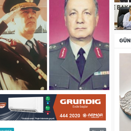
GÜN
-
+