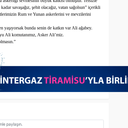
askerliği sevmesinin büyük katkısı olmuştur. Telsizle
adar savaşağız, şehit olacağız, vatan sağolsun” içerikli
tlerimizin Rum ve Yunan askerlerini ve mevzilerini
 yaşıyorsak bunda senin de katkın var Ali ağabey.
yu Ali komutanımız, Asker Ali’miz.
olmasın.”