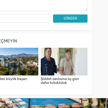
GÖNDER
EÇMEYIN
den büyük başarı
Şiddet zanlısına üç gün
daha tutukluluk