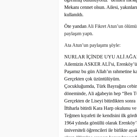
Mekanı cennet olsun. Ailesi, yakınları 
kullanıldı.
Öte yandan
Ali Fikret Atun’un ölüm
paylaşım yaptı.
Ata Atun’un paylaşımı şöyle:
NURLAR İÇİNDE UYU ALİ AĞ
Ailemizin ASKER ALİ’si, Erenköy
Paşamız bu gün Allah’ın rahmetine ka
Gerçekten çok üzüntülüyüm.
Çocukluğumda, Türk Bayrağını cebin
döneminde, Ali ağabeyin hep “Ben Tü
Gerçekten de Liseyi bitirdikten sonra
İftiharla bitirdi Kara Harp okulunu v
Teğmen kıyafeti ile kendisini ilk gö
1964 yılında gönüllü olarak Erenköy’
üniversiteli öğrencileri ile birlikte ay