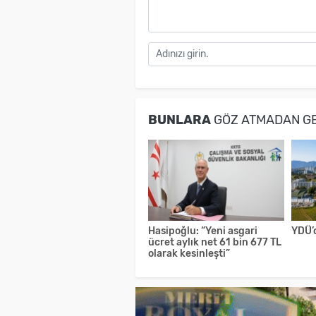
BUNLARA
GÖZ ATMADAN G
Hasipoğlu: “Yeni asgari
YDÜ’
ücret aylık net 61 bin 677 TL
olarak kesinleşti”