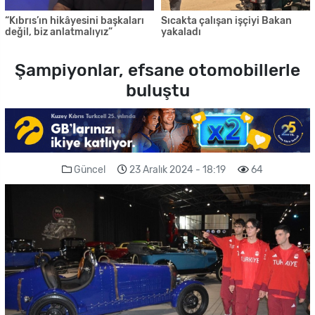
“Kıbrıs’ın hikâyesini başkaları
Sıcakta çalışan işçiyi Bakan
değil, biz anlatmalıyız”
yakaladı
Şampiyonlar, efsane otomobillerle
buluştu
Güncel
23 Aralık 2024 - 18:19
64