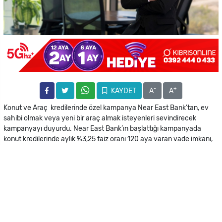
-
+
KAYDET
A
A
Konut ve Araç kredilerinde özel kampanya Near East Bank’tan, ev
sahibi olmak veya yeni bir araç almak isteyenleri sevindirecek
kampanyayı duyurdu. Near East Bank’ın başlattığı kampanyada
konut kredilerinde aylık %3,25 faiz oranı 120 aya varan vade imkanı,
araç kredilerinde ise 60 aya kadar vade imkanı sunuyor. . Hızlı onay
süreçleri ile birlikte sunulan bu yeni kampanya, 2025 yılının
müşterilerine Near East Bank hediyesi.
Near East Bank Genel Müdür Yardımcısı Timuçin Samancıoğlu,yaptığı
açıklamada müşterilerimizin ev ve araç sahibi olma yolunda
karşılaştıkları finansal zorlukları göz önünde buldurarak piyasa
koşullarına direnerek uygun faiz oranları sunmaya devam ettiklerini