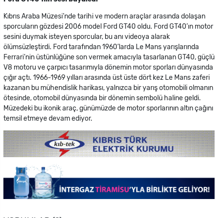
Kıbrıs Araba Müzesi’nde tarihi ve modern araçlar arasında dolaşan
sporcuların gözdesi 2006 model Ford GT40 oldu. Ford GT40’ın motor
sesini duymak isteyen sporcular, bu anı videoya alarak
ölümsüzleştirdi. Ford tarafından 1960’larda Le Mans yarışlarında
Ferrari’nin üstünlüğüne son vermek amacıyla tasarlanan GT40, güçlü
V8 motoru ve çarpıcı tasarımıyla dönemin motor sporları dünyasında
çığır açtı. 1966-1969 yılları arasında üst üste dört kez Le Mans zaferi
kazanan bu mühendislik harikası, yalnızca bir yarış otomobili olmanın
ötesinde, otomobil dünyasında bir dönemin sembolü haline geldi.
Müzedeki bu ikonik araç, günümüzde de motor sporlarının altın çağını
temsil etmeye devam ediyor.