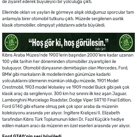
de ziyaret ederek büyüleyici bir yolculuğa çıktı.
Ellerinde okları ve yayları ile görmeye alışık olduğumuz sporcular tam
anlamıyla birer otomobil tutkunu çıktı. Müzede sergilenen asırlık
klasik otomobiller, olimpiyat yıldızlarını adeta büyüledi.
Kıbrıs Araba Müzesi’nde 1900’lerin başından 2000’lere kadar uzanan
100 yıllık tarihin her döneminden otomobiller ziyaretçileri ile
buluşuyor. Otomobil dünyasının demirbaşları olan Mercedes, Ford,
BMW gibi markaların ilk modellerinden günümüze kadarki
yolculuklarını izlemenin mümkün olduğu müzede, 1901 Model
Crestmobil, 1903 model Wolseley ve 1909 model Buick gibi pek çok
klasik araç da sergileniyor. 300 km hız sınırını ilk kez aşan Jaguar,
Lamborghini Murcielago Roadster, Dodge Viper SRT10 Final Edition,
Ford GT40 gibi efsane olmuş pek çok spor araba da müzenin
koleksiyonu arasında yer alıyor. İngiltere Kraliçesi II. Elizabeth
tarafından Kıbrıs Türk Toplumunun lideri Dr. Fazıl Küçük’e hediye
edilen makam aracı da müzenin en özel eserleri arasında yer alıyor.
Ford GT40’nin sesi büyüledi