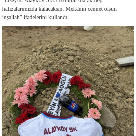
Hüseyin. Alayköy Spor Kulübü olarak hep
hafızalarımızda kalacaksın. Mekânın cennet olsun
inşallah" ifadelerini kullandı.